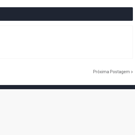
Próxima Postagem
do Cogumelo é o seu blog sobre Super Mario Bros. por Eduardo Jardim.
as tantas décadas de jogos, cartoons, HQs, filmes e séries de TV, saiba