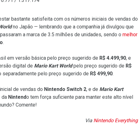
 6.771 / 1.317.174
star bastante satisfeita com os números iniciais de vendas do
World
no Japão — lembrando que a companhia já divulgou que
apassaram a marca de 3.5 milhões de unidades, sendo o
melhor
do
.
rasil em versão básica pelo preço sugerido de
R$ 4.499,90
, e
ersão digital de
Mario Kart World
pelo preço sugerido de
R$
o separadamente pelo preço sugerido de
R$ 499,90
.
inicial de vendas do
Nintendo Switch 2
, e de
Mario Kart
e da
Nintend
o tem força suficiente para manter este alto nível
 mundo? Comente!
Via
Nintendo Everything