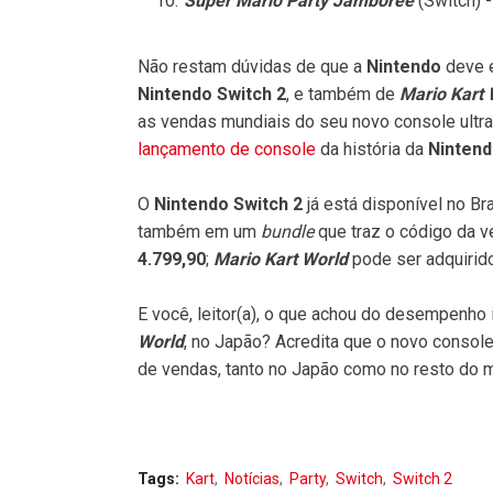
Super Mario Party Jamboree
(Switch) -
Não restam dúvidas de que a
Nintendo
deve e
Nintendo Switch 2
, e também de
Mario Kart 
as vendas mundiais do seu novo console ultr
lançamento de console
da história da
Ninten
O
Nintendo Switch 2
já está disponível no B
também em um
bundle
que traz o código da v
4.799,90
;
Mario Kart World
pode ser adquirid
E você, leitor(a), o que achou do desempenho 
World
, no Japão? Acredita que o novo consol
de vendas, tanto no Japão como no resto do
Tags:
Kart
Notícias
Party
Switch
Switch 2