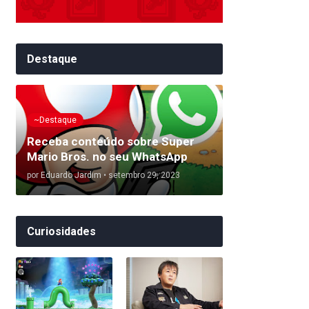
Destaque
~Destaque
Receba conteúdo sobre Super
Mario Bros. no seu WhatsApp
por
Eduardo Jardim
•
setembro 29, 2023
Curiosidades