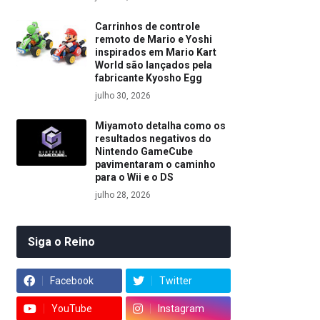
Carrinhos de controle
remoto de Mario e Yoshi
inspirados em Mario Kart
World são lançados pela
fabricante Kyosho Egg
julho 30, 2026
Miyamoto detalha como os
resultados negativos do
Nintendo GameCube
pavimentaram o caminho
para o Wii e o DS
julho 28, 2026
Siga o Reino
Facebook
Twitter
YouTube
Instagram