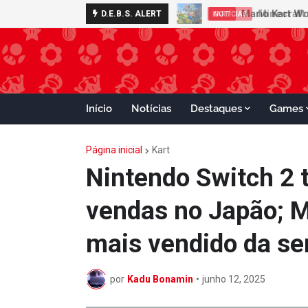
Minecraft 
D.E.B.S. ALERT
NOTÍCIAS
Início
Notícias
Destaques
Games
Página inicial
Kart
Nintendo Switch 2 
vendas no Japão; M
mais vendido da s
por
Kadu Bonamin
•
junho 12, 2025