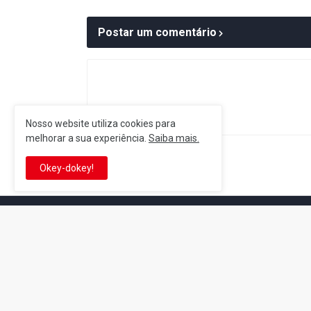
Postar um comentário
Nosso website utiliza cookies para
melhorar a sua experiência.
Saiba mais.
Postagem Anterior
Okey-dokey!
It's-a me! Desde 2007, o Reino 
Se você é fã da franquia e de su
que está no castelo certo!