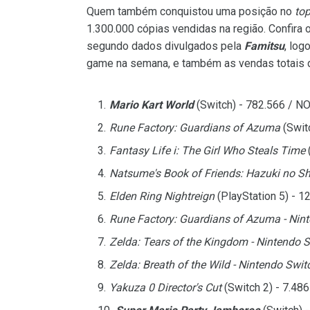
Quem também conquistou uma posição no
to
1.300.000 cópias vendidas na região. Confira 
segundo dados divulgados pela
Famitsu
, lo
game na semana, e também as vendas totais 
Mario Kart World
(Switch) - 782.566 / N
Rune Factory: Guardians of Azuma
(Swit
Fantasy Life i: The Girl Who Steals Time
Natsume's Book of Friends: Hazuki no Sh
Elden Ring Nightreign
(PlayStation 5) - 1
Rune Factory: Guardians of Azuma - Nint
Zelda: Tears of the Kingdom - Nintendo S
Zelda: Breath of the Wild - Nintendo Swit
Yakuza 0 Director's Cut
(Switch 2) - 7.48