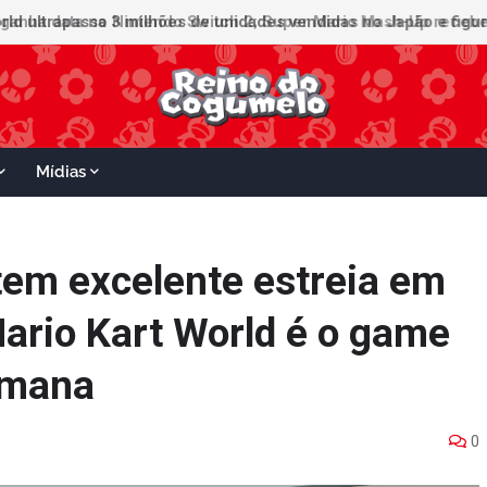
ganha data no Nintendo Switch 2; Super Mario Mash-Up receberá
Mídias
tem excelente estreia em
ario Kart World é o game
emana
0