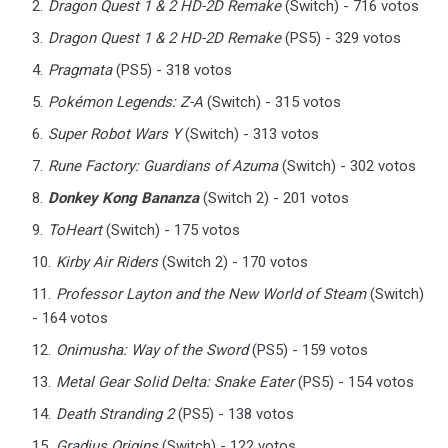
Dragon Quest 1 & 2 HD-2D Remake
(Switch) - 716 votos
Dragon Quest 1 & 2 HD-2D Remake
(PS5) - 329 votos
Pragmata
(PS5) - 318 votos
Pokémon Legends: Z-A
(Switch) - 315 votos
Super Robot Wars Y
(Switch) - 313 votos
Rune Factory: Guardians of Azuma
(Switch) - 302 votos
Donkey Kong Bananza
(Switch 2) - 201 votos
ToHeart
(Switch) - 175 votos
Kirby Air Riders
(Switch 2) - 170 votos
Professor Layton and the New World of Steam
(Switch)
- 164 votos
Onimusha: Way of the Sword
(PS5) - 159 votos
Metal Gear Solid Delta: Snake Eater
(PS5) - 154 votos
Death Stranding 2
(PS5) - 138 votos
Gradius Origins
(Switch) - 122 votos