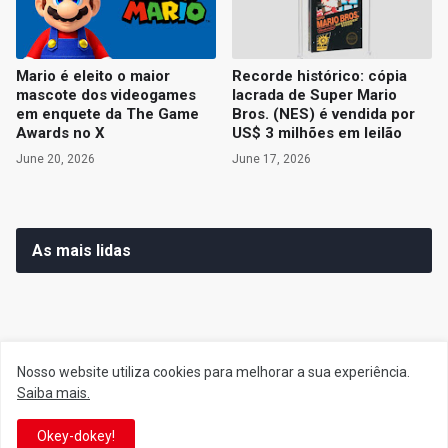
Mario é eleito o maior
Recorde histórico: cópia
mascote dos videogames
lacrada de Super Mario
em enquete da The Game
Bros. (NES) é vendida por
Awards no X
US$ 3 milhões em leilão
June 20, 2026
June 17, 2026
As mais lidas
Siga o Reino
Nosso website utiliza cookies para melhorar a sua experiência.
Saiba mais.
Facebook
Twitter
Okey-dokey!