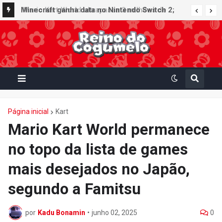
Minecraft ganha data no Nintendo Switch 2;
Super Mario Mash-Up receberá atualização
gráfica exclusiva
Página inicial
Kart
Mario Kart World permanece
no topo da lista de games
mais desejados no Japão,
segundo a Famitsu
por
Kadu Bonamin
•
junho 02, 2025
0