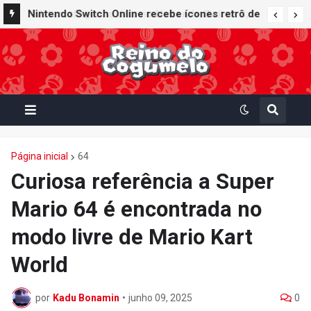
Nintendo Switch Online recebe ícones retrô de
Mario Paint (SNES) e Mario Kart: Super Circuit
(GBA)
Página inicial
64
Curiosa referência a Super
Mario 64 é encontrada no
modo livre de Mario Kart
World
por
Kadu Bonamin
•
junho 09, 2025
0