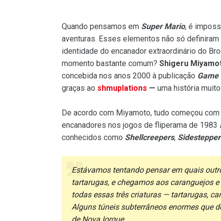
Quando pensamos em
Super Mario
, é impos
aventuras. Esses elementos não só definiram
identidade do encanador extraordinário do Br
momento bastante comum?
Shigeru Miyamo
concebida nos anos 2000 à publicação
Game 
graças ao
shmuplations
—
uma história muito
De acordo com Miyamoto, tudo começou com 
encanadores nos jogos de fliperama de 1983
conhecidos como
Shellcreepers
,
Sidestepper
Estávamos tentando pensar em quais outr
tartarugas, e chegamos aos caranguejos 
todas essas três criaturas — tartarugas, c
Alguns túneis subterrâneos enormes que de
de Nova Iorque.