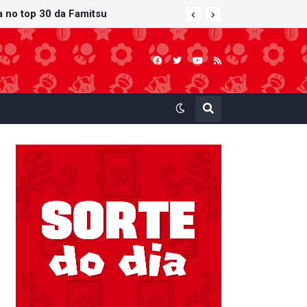
ra no top 30 da Famitsu
 atualização gráfica exclusiva