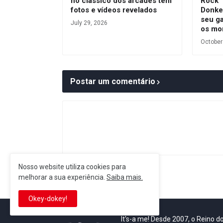
no clássico dos arcades tem
Rock”
fotos e vídeos revelados
Donke
seu ga
July 29, 2026
os mo
October
Postar um comentário
Nosso website utiliza cookies para
Postagem Anterior
melhorar a sua experiência.
Saiba mais.
Okey-dokey!
It's-a me! Desde 2007, o Reino 