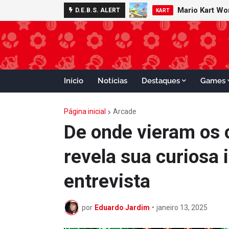
Mario Kart W
Minecraft 
D.E.B.S. ALERT
NOTÍCIAS
KART
Início
Notícias
Destaques
Games
Página inicial
Arcade
De onde vieram os
revela sua curiosa 
entrevista
por
Eduardo Jardim
•
janeiro 13, 2025