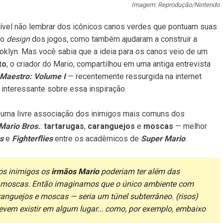
Imagem: Reprodução/Nintendo
sível não lembrar dos icônicos canos verdes que pontuam suas
 o
design
dos jogos, como também ajudaram a construir a
ooklyn. Mas você sabia que a ideia para os canos veio de um
to
, o criador do Mario, compartilhou em uma antiga entrevista
Maestro: Volume I
— recentemente ressurgida na internet
 interessante sobre essa inspiração.
uma livre associação dos inimigos mais comuns dos
Mario Bros.
:
tartarugas
,
caranguejos
e
moscas
— melhor
s
e
Fighterflies
entre os acadêmicos de
Super Mario
.
os inimigos os
irmãos Mario
poderiam ter além das
e moscas. Então imaginamos que o único ambiente com
aranguejos e moscas — seria um túnel subterrâneo. (risos)
vem existir em algum lugar... como, por exemplo, embaixo