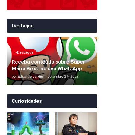
Destaque
~Destaque
Receba conteúdo sobre Super
Mario Bros. no seu WhatsApp
por
Eduardo Jardim
•
setembro 29, 2023
Curiosidades