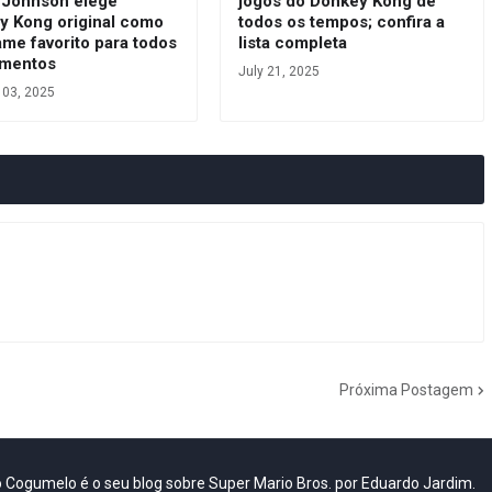
 Johnson elege
jogos do Donkey Kong de
y Kong original como
todos os tempos; confira a
me favorito para todos
lista completa
mentos
July 21, 2025
 03, 2025
Próxima Postagem
do Cogumelo é o seu blog sobre Super Mario Bros. por Eduardo Jardim.