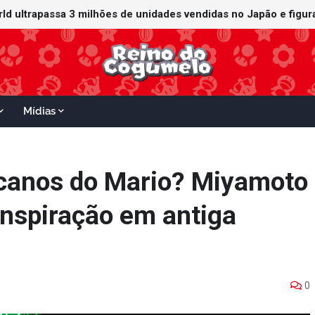
orld ultrapassa 3 milhões de unidades vendidas no Japão e figu
ganha data no Nintendo Switch 2; Super Mario Mash-Up receberá
Mídias
 canos do Mario? Miyamoto
inspiração em antiga
0