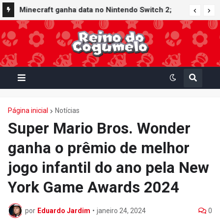
Minecraft ganha data no Nintendo Switch 2;
Super Mario Mash-Up receberá atualização
gráfica exclusiva
Página inicial
Notícias
Super Mario Bros. Wonder
ganha o prêmio de melhor
jogo infantil do ano pela New
York Game Awards 2024
por
Eduardo Jardim
•
janeiro 24, 2024
0