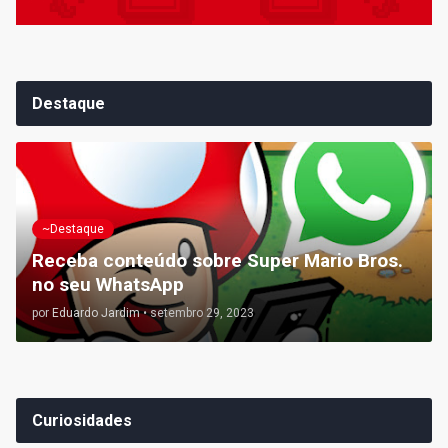
Destaque
~Destaque
Receba conteúdo sobre Super Mario Bros.
no seu WhatsApp
por
Eduardo Jardim
•
setembro 29, 2023
Curiosidades