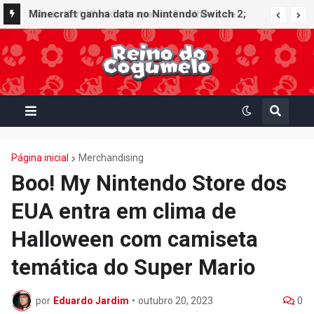
Minecraft ganha data no Nintendo Switch 2;
Super Mario Mash-Up receberá atualização
gráfica exclusiva
Página inicial
Merchandising
Boo! My Nintendo Store dos
EUA entra em clima de
Halloween com camiseta
temática do Super Mario
por
Eduardo Jardim
•
outubro 20, 2023
0