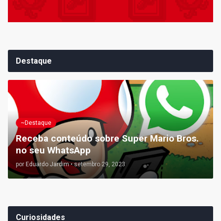
Destaque
~Destaque
Receba conteúdo sobre Super Mario Bros.
no seu WhatsApp
por
Eduardo Jardim
•
setembro 29, 2023
Curiosidades