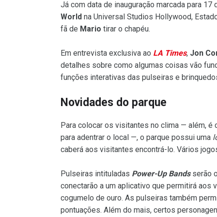
Já com data de inauguração marcada para 17 
World
na Universal Studios Hollywood, Estado
fã de
Mario
tirar o chapéu.
Em entrevista exclusiva ao
LA Times
,
Jon Co
detalhes sobre como algumas coisas vão func
funções interativas das pulseiras e brinqued
Novidades do parque
Para colocar os visitantes no clima — além, é
para adentrar o local —, o parque possui uma
l
caberá aos visitantes encontrá-lo. Vários jog
Pulseiras intituladas
Power-Up Bands
serão o
conectarão a um aplicativo que permitirá aos
cogumelo de ouro. As pulseiras também permi
pontuações. Além do mais, certos personage