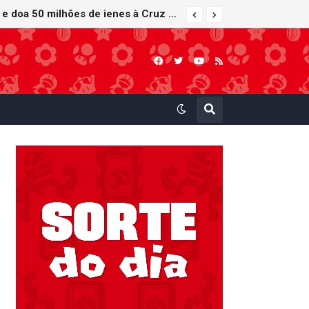
Nintendo oferece reparos gratuitos às vítimas do terremoto de Kumamoto e doa 50 milhões de ienes à Cruz Vermelha