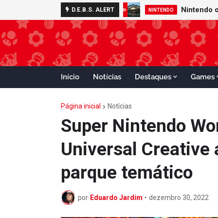
D.E.B.S. ALERT
NINTENDO
Início
Notícias
Destaques
Games
Página inicial
Notícias
Super Nintendo Wor
Universal Creative 
parque temático
por
Eduardo Jardim
•
dezembro 30, 2022