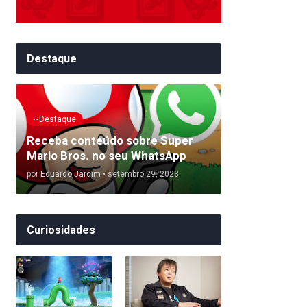
Destaque
~Destaque
Receba conteúdo sobre Super
Mario Bros. no seu WhatsApp
por
Eduardo Jardim
•
setembro 29, 2023
Curiosidades