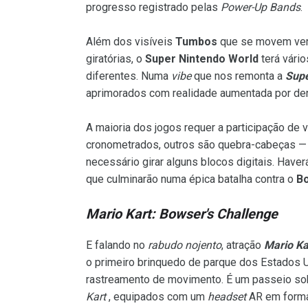
progresso registrado pelas
Power-Up Bands
.
Além dos visíveis
Tumbos
que se movem ver
giratórias, o
Super Nintendo World
terá vári
diferentes. Numa
vibe
que nos remonta a
Supe
aprimorados com realidade aumentada por den
A maioria dos jogos requer a participação de
cronometrados, outros são quebra-cabeças —
necessário girar alguns blocos digitais. Haver
que culminarão numa épica batalha contra o
Bo
Mario Kart: Bowser's Challenge
E falando no
rabudo nojento
, atração
Mario Ka
o primeiro brinquedo de parque dos Estados U
rastreamento de movimento. É um passeio sobre
Kart
, equipados com um
headset
AR em form