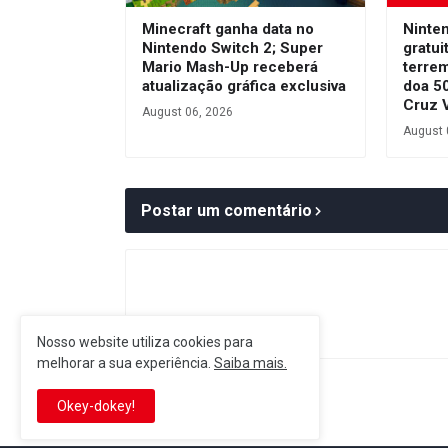
Minecraft ganha data no
Ninte
Nintendo Switch 2; Super
gratui
Mario Mash-Up receberá
terre
atualização gráfica exclusiva
doa 50
Cruz 
August 06, 2026
August 
Postar um comentário
Nosso website utiliza cookies para
melhorar a sua experiência.
Saiba mais.
Postagem Anterior
Okey-dokey!