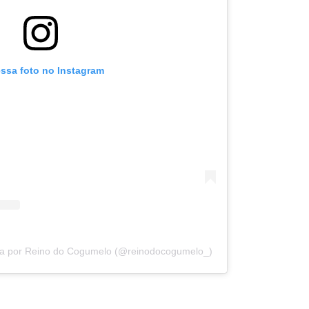
essa foto no Instagram
da por Reino do Cogumelo (@reinodocogumelo_)