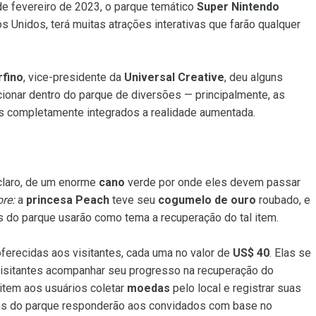
de fevereiro de 2023, o parque temático
Super Nintendo
s Unidos, terá muitas atrações interativas que farão qualquer
rfino
, vice-presidente da
Universal Creative
, deu alguns
ionar dentro do parque de diversões — principalmente, as
os completamente integrados a realidade aumentada.
 claro, de um enorme
cano
verde por onde eles devem passar
ore:
a
princesa Peach
teve seu
cogumelo de ouro
roubado, e
os do parque usarão como tema a recuperação do tal item.
ferecidas aos visitantes, cada uma no valor de
US$ 40
. Elas se
 visitantes acompanhar seu progresso na recuperação do
tem aos usuários coletar
moedas
pelo local e registrar suas
ns do parque responderão aos convidados com base no