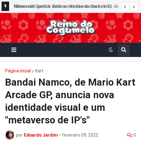
Nintendo Switch Online recebe ícones retrô de
Mario Paint (SNES) e Mario Kart: Super Circuit
(GBA)
Página inicial
Kart
Bandai Namco, de Mario Kart
Arcade GP, anuncia nova
identidade visual e um
"metaverso de IP's"
por
Eduardo Jardim
•
fevereiro 09, 2022
0