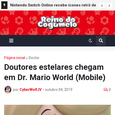
Nintendo Switch Online recebe ícones retrô de
Mario Paint (SNES) e Mario Kart: Super Circuit
(GBA)
Página inicial
Doctor
Doutores estelares chegam
em Dr. Mario World (Mobile)
por
CyberWolfJV
•
outubro 04, 2019
0