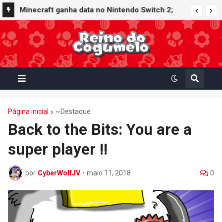
Minecraft ganha data no Nintendo Switch 2;
Super Mario Mash-Up receberá atualização
gráfica exclusiva
Página inicial
~Destaque
Back to the Bits: You are a
super player !!
por
CyberWolfJV
•
maio 11, 2018
0