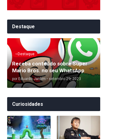
Destaque
~Destaque
Receba conteúdo sobre Super
Mario Bros. no seu WhatsApp
por
Eduardo Jardim
•
setembro 29, 2023
Curiosidades