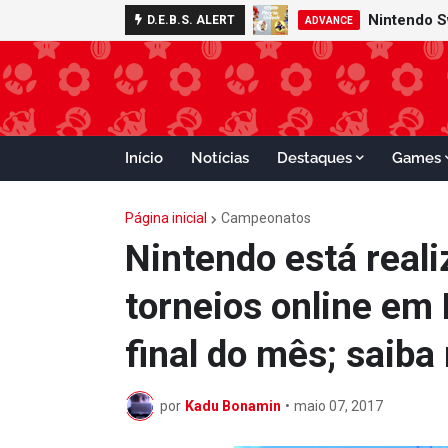
Nintendo S
D.E.B.S. ALERT
ADVANCE
Início
Notícias
Destaques
Games
Página inicial
Campeonatos
Nintendo está real
torneios online em 
final do mês; saiba
por
Kadu Bonamin
•
maio 07, 2017