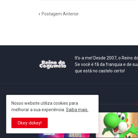
Postagem Anterior
It's-a me! Desde 2007, o Reino 
Se você é fã da franquia e de su
que está no castelo certo!
This is cinema!
Nosso website utiliza cookies para
melhorar a sua experiência.
Saiba mais.
Okey-dokey!