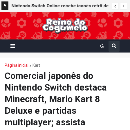
Nintendo Switch Online recebe ícones retrô de
Mario Paint (SNES) e Mario Kart: Super Circuit
(GBA)
Página inicial
Kart
Comercial japonês do
Nintendo Switch destaca
Minecraft, Mario Kart 8
Deluxe e partidas
multiplayer; assista