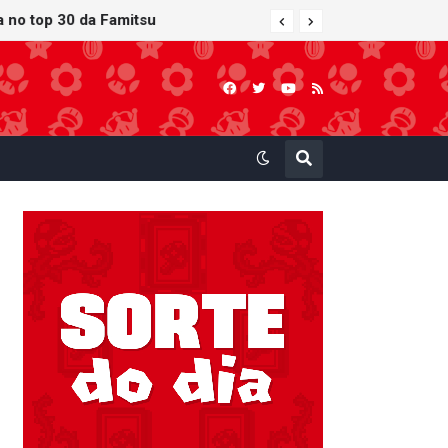
ra no top 30 da Famitsu
 atualização gráfica exclusiva