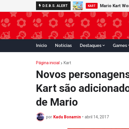
Mario Kart W
Minecraft 
D.E.B.S. ALERT
NOTÍCIAS
KART
Início
Notícias
Destaques
Games
Página inicial
Kart
Novos personagens 
Kart são adicionado
de Mario
por
Kadu Bonamin
•
abril 14, 2017