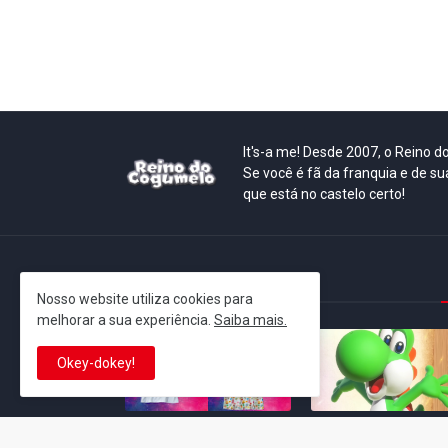
It's-a me! Desde 2007, o Reino 
Se você é fã da franquia e de su
que está no castelo certo!
This is cinema!
Nosso website utiliza cookies para
melhorar a sua experiência.
Saiba mais.
Okey-dokey!
Super Mario Galaxy: O
Yoshi and the
Filme: BEAMS lança
Mysterious Book só