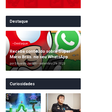
Destaque
~Destaque
Receba conteúdo sobre Super
Mario Bros. no seu WhatsApp
por
Eduardo Jardim
•
setembro 29, 2023
Curiosidades