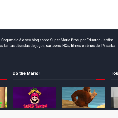
do Cogumelo é o seu blog sobre Super Mario Bros. por Eduardo Jardim.
as tantas décadas de jogos, cartoons, HQs, filmes e séries de TV, saiba
Do the Mario!
Tou
Desenho clássico The
Ex-artista da Rare
Miy
Super Mario Bros. Super
descarta série de TV
nov