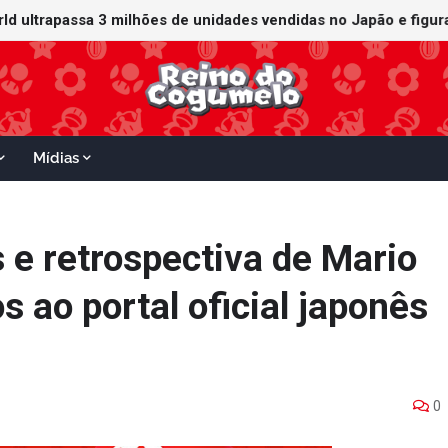
orld ultrapassa 3 milhões de unidades vendidas no Japão e figu
ganha data no Nintendo Switch 2; Super Mario Mash-Up receberá
Mídias
e retrospectiva de Mario
s ao portal oficial japonês
0