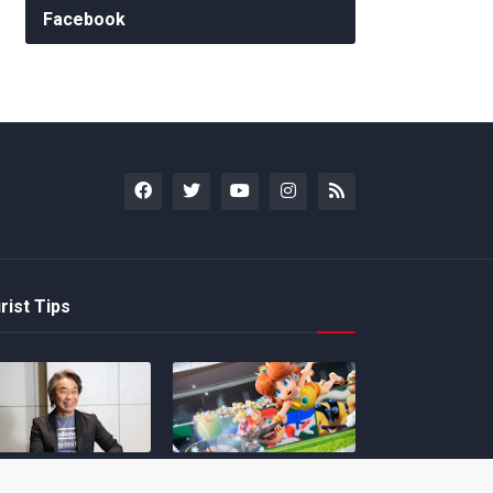
Facebook
rist Tips
amoto incentiva
Nintendo compartilha 5
os desenvolvedores
dicas para dominar as