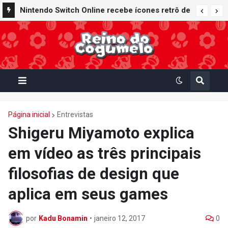
Nintendo Switch Online recebe ícones retrô de
Mario Paint (SNES) e Mario Kart: Super Circuit
(GBA)
Página inicial
Entrevistas
Shigeru Miyamoto explica
em vídeo as três principais
filosofias de design que
aplica em seus games
por
Kadu Bonamin
•
janeiro 12, 2017
0