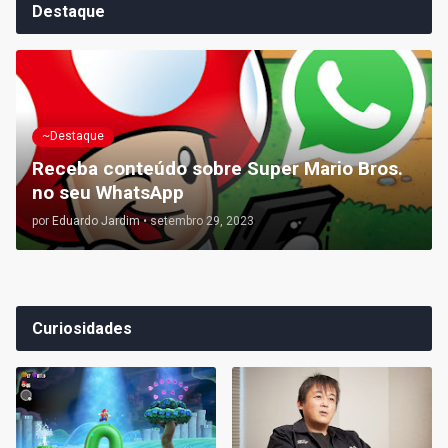
Destaque
~Destaque
Receba conteúdo sobre Super Mario Bros.
no seu WhatsApp
por
Eduardo Jardim
•
setembro 29, 2023
Curiosidades