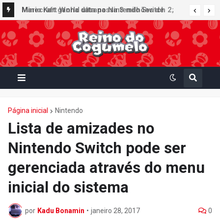
Minecraft ganha data no Nintendo Switch 2;
Mario Kart World ultrapassa 3 milhões de
Super Mario Mash-Up receberá atualização
unidades vendidas no Japão e figura no top 30
gráfica exclusiva
da Famitsu
Página inicial
Nintendo
Lista de amizades no
Nintendo Switch pode ser
gerenciada através do menu
inicial do sistema
por
Kadu Bonamin
•
janeiro 28, 2017
0