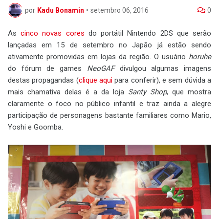
por
Kadu Bonamin
•
setembro 06, 2016
0
As
cinco novas cores
do portátil Nintendo 2DS que serão
lançadas em 15 de setembro no Japão já estão sendo
ativamente promovidas em lojas da região. O usuário
horuhe
do fórum de games
NeoGAF
divulgou algumas imagens
destas propagandas (
clique aqui
para conferir), e sem dúvida a
mais chamativa delas é a da loja
Santy Shop
, que mostra
claramente o foco no público infantil e traz ainda a alegre
participação de personagens bastante familiares como Mario,
Yoshi e Goomba.