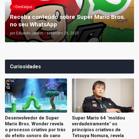
~Destaque
Receba conteúdo sobre Super Mario Bros.
no seu WhatsApp
por
Eduardo Jardim
•
setembro 29, 2023
Curiosidades
Desenvolvedor de Super
Super Mario 64 "moldou
Mario Bros. Wonder revela
verdadeiramente" os
o processo criativo por trás
princípios criativos de
do efeito sonoro do cano
Tetsuya Nomura, revela