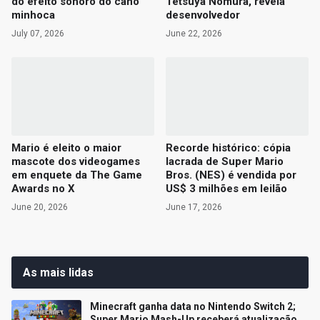
do efeito sonoro do cano
Tetsuya Nomura, revela
minhoca
desenvolvedor
July 07, 2026
June 22, 2026
Mario é eleito o maior
Recorde histórico: cópia
mascote dos videogames
lacrada de Super Mario
em enquete da The Game
Bros. (NES) é vendida por
Awards no X
US$ 3 milhões em leilão
June 20, 2026
June 17, 2026
As mais lidas
Minecraft ganha data no Nintendo Switch 2;
Super Mario Mash-Up receberá atualização