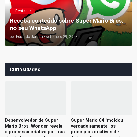
~Destaque
Receba conteúdo sobre Super Mario Bros.
no seu WhatsApp
por
Eduardo Jardim
•
setembro 29, 2023
Curiosidades
Desenvolvedor de Super
Super Mario 64 "moldou
Mario Bros. Wonder revela
verdadeiramente" os
o processo criativo por trás
princípios criativos de