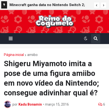
Minecraft ganha data no Nintendo Switch 2;
Super Mario Mash-Up receberá atualização
gráfica exclusiva
Página inicial
amiibo
Shigeru Miyamoto imita a
pose de uma figura amiibo
em novo vídeo da Nintendo;
consegue adivinhar qual é?
por
Kadu Bonamin
•
março 15, 2016
6