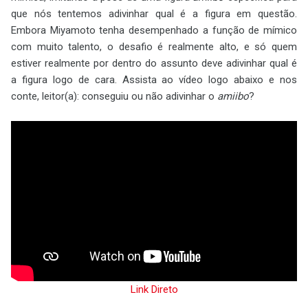
que nós tentemos adivinhar qual é a figura em questão.
Embora Miyamoto tenha desempenhado a função de mímico
com muito talento, o desafio é realmente alto, e só quem
estiver realmente por dentro do assunto deve adivinhar qual é
a figura logo de cara. Assista ao vídeo logo abaixo e nos
conte, leitor(a): conseguiu ou não adivinhar o
amiibo
?
Link Direto