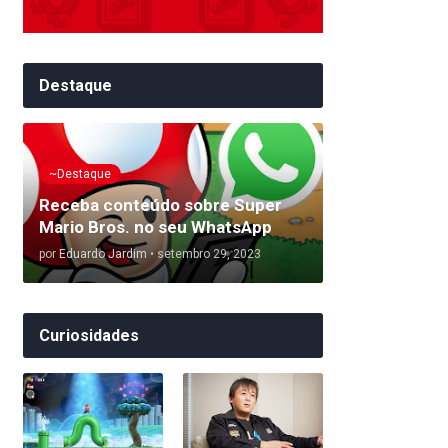
Destaque
~Destaque
Receba conteúdo sobre Super
Mario Bros. no seu WhatsApp
por
Eduardo Jardim
•
setembro 29, 2023
Curiosidades