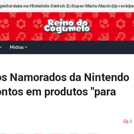
ganha data no Nintendo Switch 2; Super Mario Mash-Up receberá
Mídias
os Namorados da Nintendo
ontos em produtos "para
0