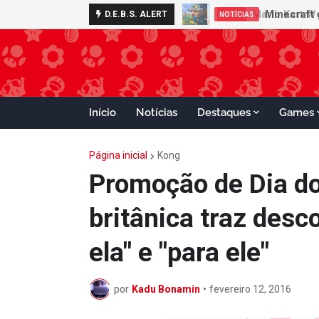
Minecraft 
D.E.B.S. ALERT
NOTÍCIAS
Início
Notícias
Destaques
Games
Página inicial
Kong
Promoção de Dia d
britânica traz desc
ela" e "para ele"
por
Kadu Bonamin
•
fevereiro 12, 2016