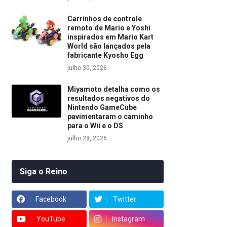
Carrinhos de controle
remoto de Mario e Yoshi
inspirados em Mario Kart
World são lançados pela
fabricante Kyosho Egg
julho 30, 2026
Miyamoto detalha como os
resultados negativos do
Nintendo GameCube
pavimentaram o caminho
para o Wii e o DS
julho 28, 2026
Siga o Reino
Facebook
Twitter
YouTube
Instagram