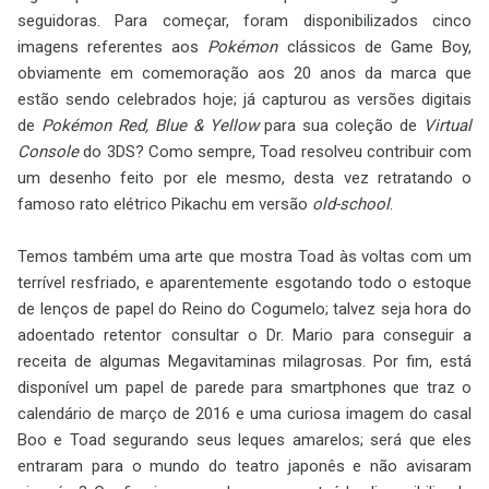
seguidoras. Para começar, foram disponibilizados cinco
imagens referentes aos
Pokémon
clássicos de Game Boy,
obviamente em comemoração aos 20 anos da marca que
estão sendo celebrados hoje; já capturou as versões digitais
de
Pokémon Red, Blue & Yellow
para sua coleção de
Virtual
Console
do 3DS? Como sempre, Toad resolveu contribuir com
um desenho feito por ele mesmo, desta vez retratando o
famoso rato elétrico Pikachu em versão
old-school
.
Temos também uma arte que mostra Toad às voltas com um
terrível resfriado, e aparentemente esgotando todo o estoque
de lenços de papel do Reino do Cogumelo; talvez seja hora do
adoentado retentor consultar o Dr. Mario para conseguir a
receita de algumas Megavitaminas milagrosas. Por fim, está
disponível um papel de parede para smartphones que traz o
calendário de março de 2016 e uma curiosa imagem do casal
Boo e Toad segurando seus leques amarelos; será que eles
entraram para o mundo do teatro japonês e não avisaram