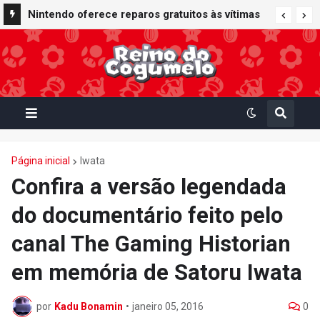
Nintendo oferece reparos gratuitos às vítimas
do terremoto de Kumamoto e doa 50 milhões
de ienes à Cruz Vermelha
Página inicial
Iwata
Confira a versão legendada
do documentário feito pelo
canal The Gaming Historian
em memória de Satoru Iwata
por
Kadu Bonamin
•
janeiro 05, 2016
0