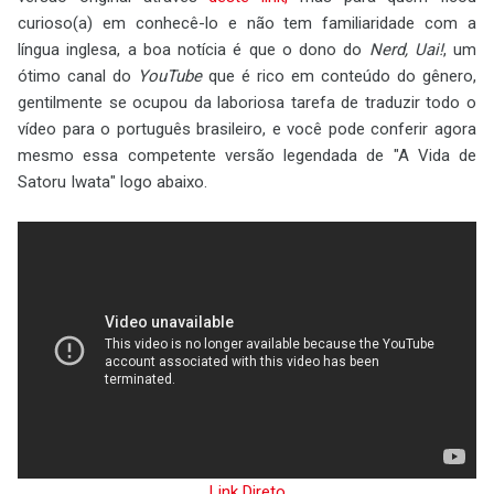
curioso(a) em conhecê-lo e não tem familiaridade com a
língua inglesa, a boa notícia é que o dono do
Nerd, Uai!
, um
ótimo canal do
YouTube
que é rico em conteúdo do gênero,
gentilmente se ocupou da laboriosa tarefa de traduzir todo o
vídeo para o português brasileiro, e você pode conferir agora
mesmo essa competente versão legendada de "A Vida de
Satoru Iwata" logo abaixo.
Link Direto