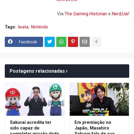
Via
The Gaming Historian
e
Nerd,Uai!
Tags:
Iwata
Nintendo
Facebook
Postagens relacionadas
Sakurai acredita ter
Em premiação no
sido capaz de
Japão, Masahiro
completar missão dada
Sakurai fala de sua