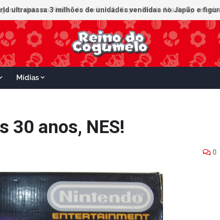
ganha data no Nintendo Switch 2; Super Mario Mash-Up receberá
Mídias
s 30 anos, NES!
0