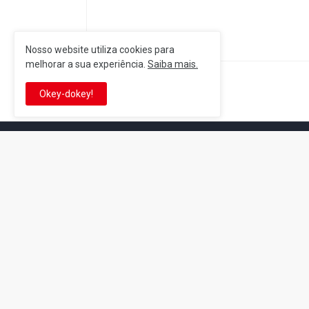
Nosso website utiliza cookies para
melhorar a sua experiência.
Saiba mais.
Postagem Anterior
Okey-dokey!
It's-a me! Desde 2007, o Reino 
Se você é fã da franquia e de su
que está no castelo certo!
This is cinema!