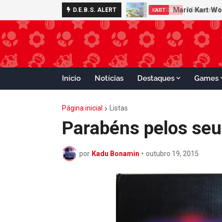
Minecraft 
D.E.B.S. ALERT
NOTÍCIAS
Início
Notícias
Destaques
Games
Página inicial
Listas
Parabéns pelos seu
por
Kadu Bonamin
•
outubro 19, 2015