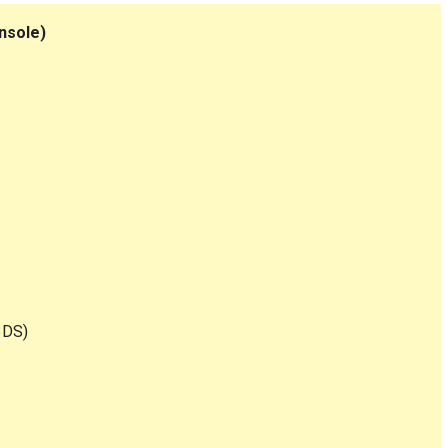
nsole)
3DS)