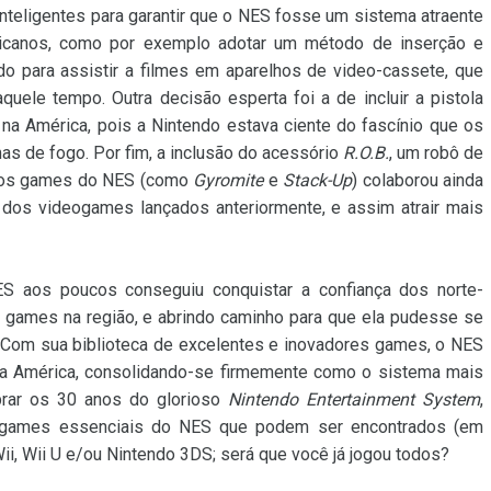
nteligentes para garantir que o NES fosse um sistema atraente
icanos, como por exemplo adotar um método de inserção e
do para assistir a filmes em aparelhos de video-cassete, que
ele tempo. Outra decisão esperta foi a de incluir a pistola
 América, pois a Nintendo estava ciente do fascínio que os
as de fogo. Por fim, a inclusão do acessório
R.O.B.
, um robô de
ados games do NES (como
Gyromite
e
Stack-Up
) colaborou ainda
 dos videogames lançados anteriormente, e assim atrair mais
ES aos poucos conseguiu conquistar a confiança dos norte-
s games na região, e abrindo caminho para que ela pudesse se
e. Com sua biblioteca de excelentes e inovadores games, o NES
na América, consolidando-se firmemente como o sistema mais
brar os 30 anos do glorioso
Nintendo Entertainment System
,
a games essenciais do NES que podem ser encontrados (em
ii, Wii U e/ou Nintendo 3DS; será que você já jogou todos?