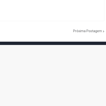
Próxima Postagem
do Cogumelo é o seu blog sobre Super Mario Bros. por Eduardo Jardim.
as tantas décadas de jogos, cartoons, HQs, filmes e séries de TV, saiba
Do the Mario!
Tou