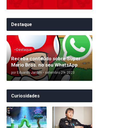
Destaque
~Destaque
Receba conteúdo sobre Super
Mario Bros. no seu WhatsApp
por
Eduardo Jardim
•
setembro 29, 2023
Curiosidades