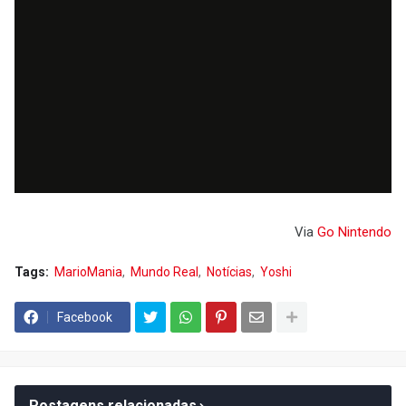
Via
Go Nintendo
Tags:
MarioMania
Mundo Real
Notícias
Yoshi
Facebook
Postagens relacionadas