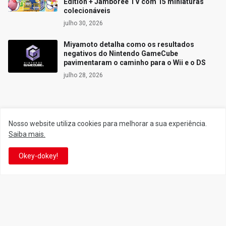
Edition + Jamboree TV com 15 miniaturas
colecionáveis
julho 30, 2026
Miyamoto detalha como os resultados
negativos do Nintendo GameCube
pavimentaram o caminho para o Wii e o DS
julho 28, 2026
Siga o Reino
Nosso website utiliza cookies para melhorar a sua experiência.
Saiba mais.
Facebook
Twitter
Okey-dokey!
YouTube
Instagram
Facebook