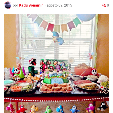
por
Kadu Bonamin
•
agosto 09, 2015
0