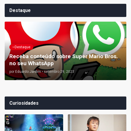
Destaque
~Destaque
Receba conteúdo sobre Super Mario Bros.
no seu WhatsApp
por
Eduardo Jardim
•
setembro 29, 2023
Curiosidades