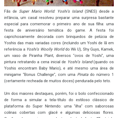
Fãs de
Super Mario World: Yoshi's Island
(SNES) desde a
infância, um casal resolveu preparar uma surpresa bastante
especial para comemorar o primeiro ano de sua filha: uma
festa de aniversário temática do game. A festa foi
caprichosamente decorada com brinquedos de pelúcia de
Yoshis das mais variadas cores (incluindo um Yoshi de lã em
referência a
Yoshi's Woolly World
do Wii U), Shy Guys, Kamek,
um vaso de Piranha Plant, diversos "ovos de Yoshi", uma
pintura retratando a cena inicial de
Yoshi's Island
(quando os
Yoshis encontram Baby Mario), e até mesmo uma área de
minigame "Bonus Challenge", com uma
Pinata
do número 1
(certamente recheada de muitos doces) pendurada pelo teto.
Um dos maiores destaques, porém, foi o bolo confeccionado
de forma a simular a tela-título do estiloso clássico de
plataforma do Super Nintendo: uma "ilha" com saborosas
colinas cobertas com glacê e algumas deliciosas flores.