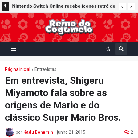
Nintendo Switch Online recebe ícones retrô de
Mario Paint (SNES) e Mario Kart: Super Circuit
(GBA)
Página inicial
Entrevistas
Em entrevista, Shigeru
Miyamoto fala sobre as
origens de Mario e do
clássico Super Mario Bros.
por
Kadu Bonamin
•
junho 21, 2015
2