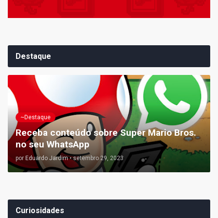
Destaque
~Destaque
Receba conteúdo sobre Super Mario Bros.
no seu WhatsApp
por
Eduardo Jardim
•
setembro 29, 2023
Curiosidades