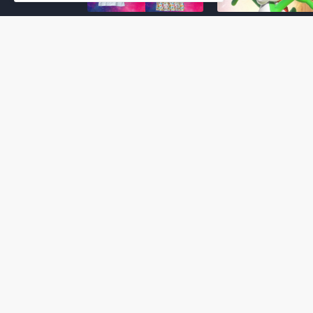
Super Mario Galaxy: O
Yoshi and the
Filme: BEAMS lança
Mysterious Book só
coleção de roupas e
nasceu por causa de
acessórios em
Super Mario Galaxy:
colaboração com o
Filme, revela Miyam
filme no Japão
July 23, 2026
July 28, 2026
Super Mario Galaxy: O
Super Mario Galaxy:
Filme: nova leva de
Filme ganha coleção
action figures com
acessórios em
Rosalina, Bowser Jr. e
colaboração com a g
muito mais é anunciada
Samantha Thavasa
pela San-ei Boeki
July 04, 2026
July 13, 2026