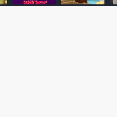
Desenho clássico The
Ex-artista da Rare
Miy
Super Mario Bros. Super
descarta série de TV
nov
Show! voltará a ser
“Donkey Kong Country”
a c
 O
exibido em emissora
como parte da evolução
aute
oto
norte-americana
visual do DK: "era
dom
horrível"
March 20, 2026
July
February 24, 2026
Toad
 O
Mario e Os Simpsons se
Série animada Donkey
Yos
 de
juntam em bizarra arte
Kong Country (1996)
+ a
interna da produção do
retorna ao YouTube de
com 
rife
cartoon Super Mario
forma oficial
Delf
World (1991)
June 19, 2025
Nove
October 07, 2025