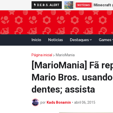
Minecraft 
D.E.B.S. ALERT
NOTÍCIAS
Início
Notícias
Destaques
Games
Página inicial
MarioMania
[MarioMania] Fã rep
Mario Bros. usando 
dentes; assista
por
Kadu Bonamin
•
abril 06, 2015