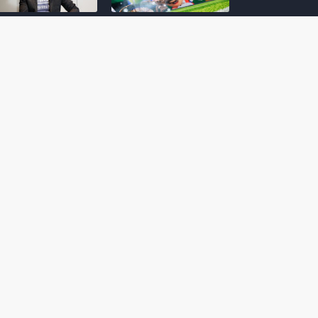
amoto incentiva
Nintendo compartilha 5
os desenvolvedores
dicas para dominar as
riarem com
quadras de tênis em
nticidade e
Mario Tennis Fever
inarem a técnica
(Switch 2)
 28, 2026
February 14, 2026
itorial #5: o app do
Nintendo dá 5 valiosas
hi para bebês Mario
dicas para triunfar na
 confusão de Ledrão
“Caça às esmeraldas”
a polícia de Isle
de Donkey Kong
ino
Bananza
mber 29, 2025
October 05, 2025