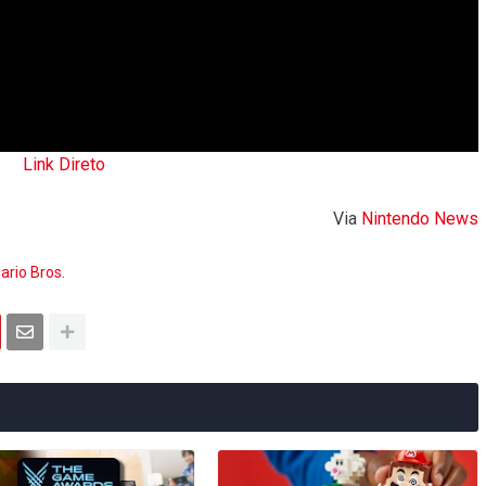
Link Direto
Via
Nintendo News
ario Bros.