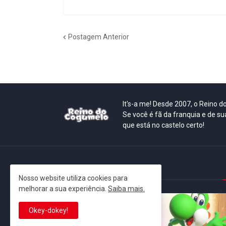
Postagem Anterior
It's-a me! Desde 2007, o Reino 
Se você é fã da franquia e de su
que está no castelo certo!
This is cinema!
Nosso website utiliza cookies para
melhorar a sua experiência.
Saiba mais.
Okey-dokey!