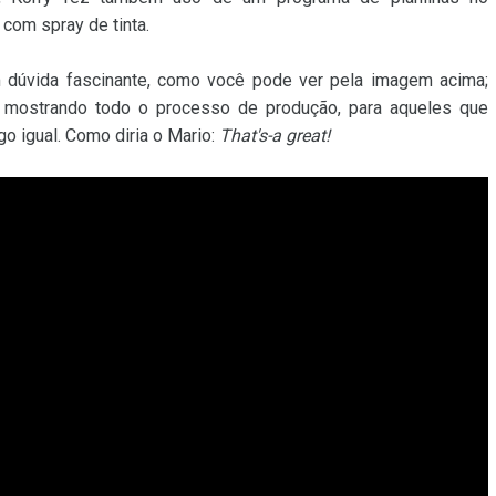
 com spray de tinta.
m dúvida fascinante, como você pode ver pela imagem acima;
o mostrando todo o processo de produção, para aqueles que
go igual. Como diria o Mario:
That's-a great!