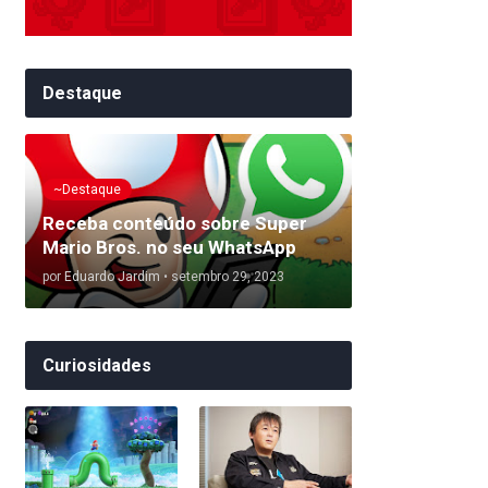
Destaque
~Destaque
Receba conteúdo sobre Super
Mario Bros. no seu WhatsApp
por
Eduardo Jardim
•
setembro 29, 2023
Curiosidades