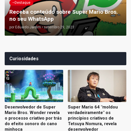
~Destaque
Receba conteúdo sobre Super Mario Bros.
no seu WhatsApp
por
Eduardo Jardim
•
setembro 29, 2023
Curiosidades
Desenvolvedor de Super
Super Mario 64 "moldou
Mario Bros. Wonder revela
verdadeiramente" os
o processo criativo por trás
princípios criativos de
do efeito sonoro do cano
Tetsuya Nomura, revela
minhoca
desenvolvedor