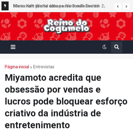
Minecraft ganha data no Nintendo Switch 2;
Mario Kart World ultrapassa 3 milhões de
Super Mario Mash-Up receberá atualização
unidades vendidas no Japão e figura no top 30
gráfica exclusiva
da Famitsu
Página inicial
Entrevistas
Miyamoto acredita que
obsessão por vendas e
lucros pode bloquear esforço
criativo da indústria de
entretenimento