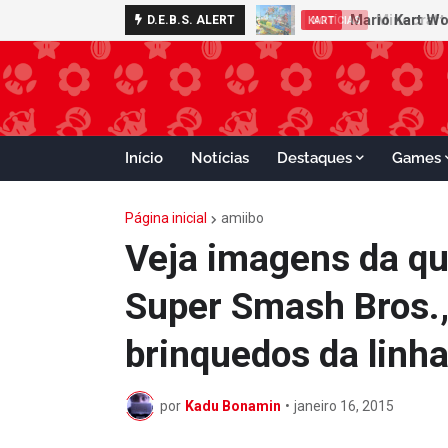
Minecraft 
D.E.B.S. ALERT
NOTÍCIAS
Início
Notícias
Destaques
Games
Página inicial
amiibo
Veja imagens da qu
Super Smash Bros.,
brinquedos da linh
por
Kadu Bonamin
•
janeiro 16, 2015