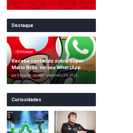
Destaque
~Destaque
Receba conteúdo sobre Super
Mario Bros. no seu WhatsApp
por
Eduardo Jardim
•
setembro 29, 2023
Curiosidades