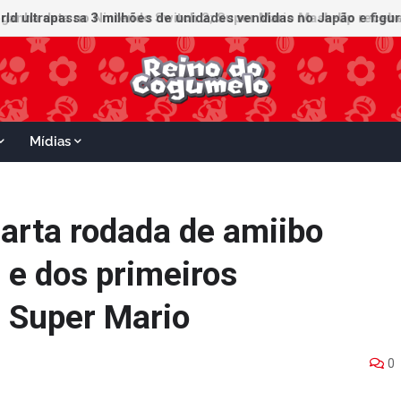
ganha data no Nintendo Switch 2; Super Mario Mash-Up receberá
Mídias
arta rodada de amiibo
 e dos primeiros
a Super Mario
0