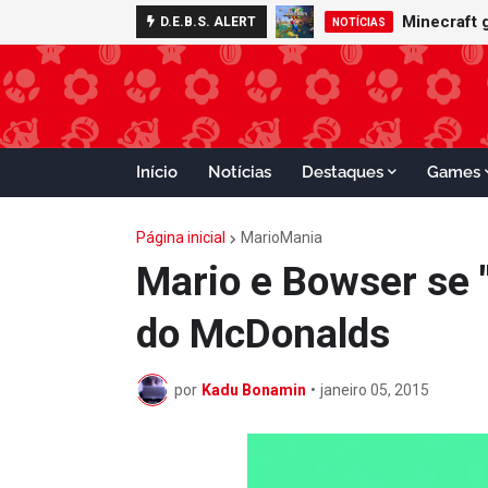
Minecraft 
D.E.B.S. ALERT
NOTÍCIAS
Início
Notícias
Destaques
Games
Página inicial
MarioMania
Mario e Bowser se 
do McDonalds
por
Kadu Bonamin
•
janeiro 05, 2015