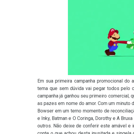
Em sua primeira campanha promocional do a
tema que sem dúvida vai pegar todos pelo c
campanha já ganhou seu primeiro comercial, 
as pazes em nome do amor. Com um minuto de 
Bowser em um terno momento de reconcilia
e Inky, Batman e O Coringa, Dorothy e A Brux
outros. Não deixe de conferir este amável e 
conte o que achou desta inusitada e singela