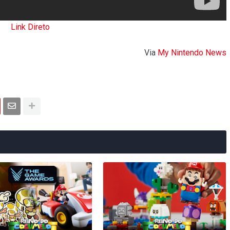
Link Direto
Via
My Nintendo News