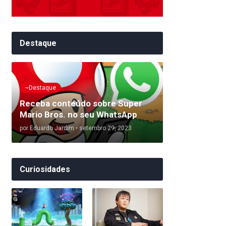
Destaque
~Destaque
Receba conteúdo sobre Super
Mario Bros. no seu WhatsApp
por
Eduardo Jardim
•
setembro 29, 2023
Curiosidades