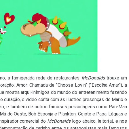
no, a famigerada rede de restaurantes
McDonalds
trouxe um
oração: Amor. Chamada de "Choose Lovin" ("Escolha Amar"), a
que mostra arqui-inimigos do mundo do entretenimento fazendo
duração, o vídeo conta com as ilustres presenças de Mario e
ção, e também de outros famosos personagens como Pac-Man
a Má do Oeste, Bob Esponja e Plankton, Coiote e Papa-Léguas e
inspirador comercial do
McDonalds
logo abaixo, leitor(a), e nos
 demonstração de carinho entre os antagonistas mais famosos