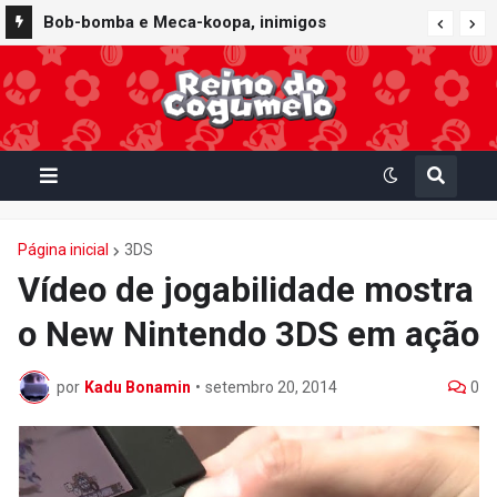
Bob-bomba e Meca-koopa, inimigos
"mecânicos" de Super Mario, viram brinquedos
de corda no Super Nintendo World
Página inicial
3DS
Vídeo de jogabilidade mostra
o New Nintendo 3DS em ação
por
Kadu Bonamin
•
setembro 20, 2014
0