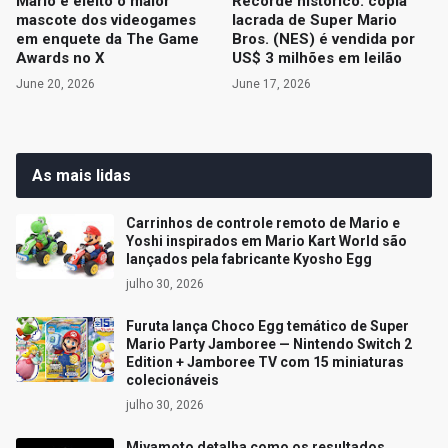
Mario é eleito o maior
Recorde histórico: cópia
mascote dos videogames
lacrada de Super Mario
em enquete da The Game
Bros. (NES) é vendida por
Awards no X
US$ 3 milhões em leilão
June 20, 2026
June 17, 2026
As mais lidas
Carrinhos de controle remoto de Mario e
Yoshi inspirados em Mario Kart World são
lançados pela fabricante Kyosho Egg
julho 30, 2026
Furuta lança Choco Egg temático de Super
Mario Party Jamboree — Nintendo Switch 2
Edition + Jamboree TV com 15 miniaturas
colecionáveis
julho 30, 2026
Miyamoto detalha como os resultados