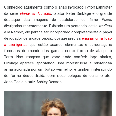
Conhecido atualmente como o anão invocado Tyrion Lannister
da série
Game of Thrones
, o ator Peter Dinklage é o grande
destaque das imagens de bastidores do filme
Pixels
divulgadas recentemente. Exibindo um penteado estilo
mullets
à la Rambo, ele parece ter incorporado completamente o papel
de jogador de arcade
old-school
que precisa
ensinar uma lição
a alienígenas
que estão usando elementos e personagens
famosos do mundo dos games como forma de ataque à
Terra. Nas imagens que você pode conferir logo abaixo,
Dinklage aparece apontando uma monstruosa e misteriosa
arma acionada por um botão vermelho, e também interagindo
de forma descontraída com seus colegas de cena, o ator
Josh Gad e a atriz Ashley Benson.