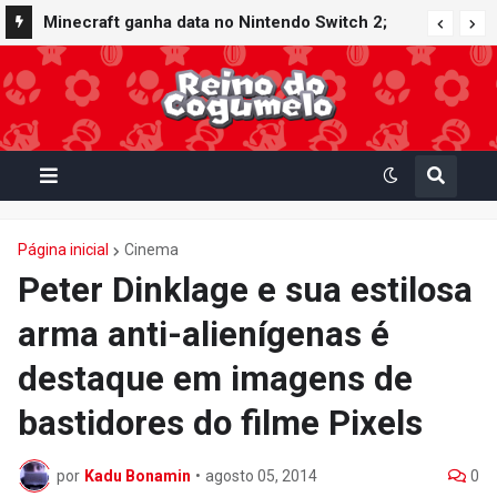
Minecraft ganha data no Nintendo Switch 2;
Super Mario Mash-Up receberá atualização
gráfica exclusiva
Página inicial
Cinema
Peter Dinklage e sua estilosa
arma anti-alienígenas é
destaque em imagens de
bastidores do filme Pixels
por
Kadu Bonamin
•
agosto 05, 2014
0