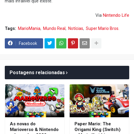
mais infalível que existe.
Via
Nintendo Life
Tags:
MarioMania
Mundo Real
Notícias
Super Mario Bros.
Facebook
Postagens relacionadas
As novas do
Paper Mario: The
Marioverso & Nintendo
Origami King (Switch)