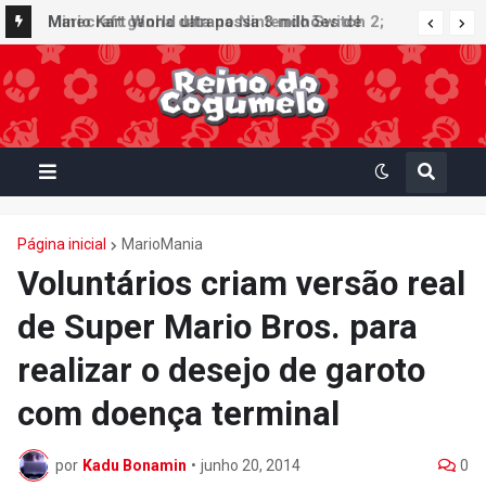
Minecraft ganha data no Nintendo Switch 2;
Mario Kart World ultrapassa 3 milhões de
Super Mario Mash-Up receberá atualização
unidades vendidas no Japão e figura no top 30
gráfica exclusiva
da Famitsu
Página inicial
MarioMania
Voluntários criam versão real
de Super Mario Bros. para
realizar o desejo de garoto
com doença terminal
por
Kadu Bonamin
•
junho 20, 2014
0