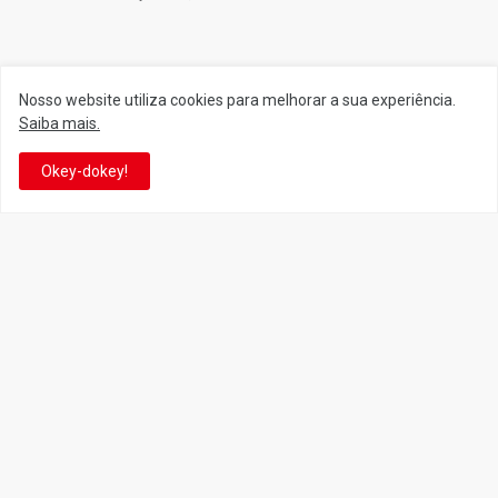
Siga o Reino
Nosso website utiliza cookies para melhorar a sua experiência.
Saiba mais.
Facebook
Twitter
Okey-dokey!
YouTube
Instagram
Facebook