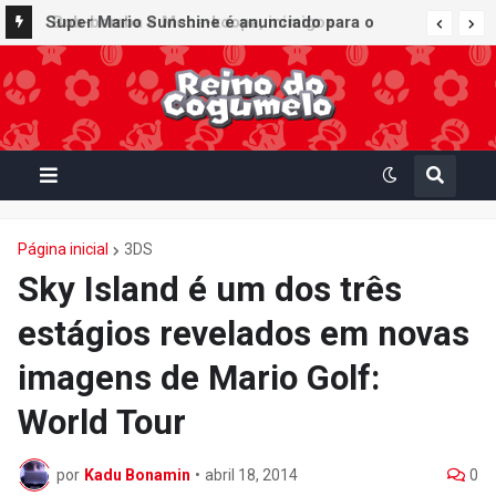
Bob-bomba e Meca-koopa, inimigos
"mecânicos" de Super Mario, viram brinquedos
de corda no Super Nintendo World
Página inicial
3DS
Sky Island é um dos três
estágios revelados em novas
imagens de Mario Golf:
World Tour
por
Kadu Bonamin
•
abril 18, 2014
0