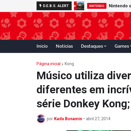
D.E.B.S. ALERT
NINTENDO
Início
Notícias
Destaques
Games
Página inicial
Kong
Músico utiliza div
diferentes em incr
série Donkey Kong;
por
Kadu Bonamin
•
abril 27, 2014