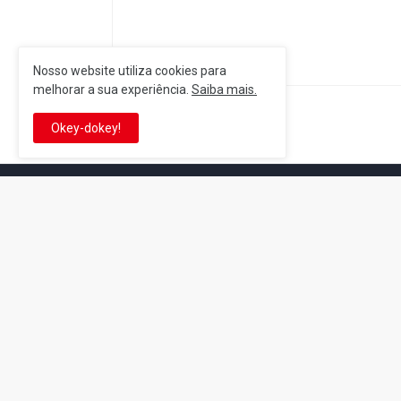
Nosso website utiliza cookies para
melhorar a sua experiência.
Saiba mais.
Postagem Anterior
Okey-dokey!
It's-a me! Desde 2007, o Reino 
Se você é fã da franquia e de su
que está no castelo certo!
This is cinema!