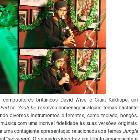
s compositores britânicos David Wise e Grant Kirkhope, um
Fart
no
Youtube
, resolveu homenagear alguns temas bastante
zando diversos instrumentos diferentes, como teclado, bongôs,
 música com uma incrível fidelidade às suas versões originais.
iar uma contagiante apresentação relacionada aos temas
Jungle
inal "selvagem". O segundo vídeo traz um tributo emocionante e