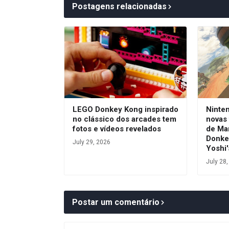
Postagens relacionadas
LEGO Donkey Kong inspirado
Ninte
no clássico dos arcades tem
novas 
fotos e vídeos revelados
de Ma
Donke
July 29, 2026
Yoshi'
July 28
Postar um comentário