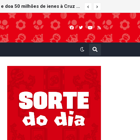
Nintendo oferece reparos gratuitos às vítimas do terremoto de Kumamoto e doa 50 milhões de ienes à Cruz Vermelha