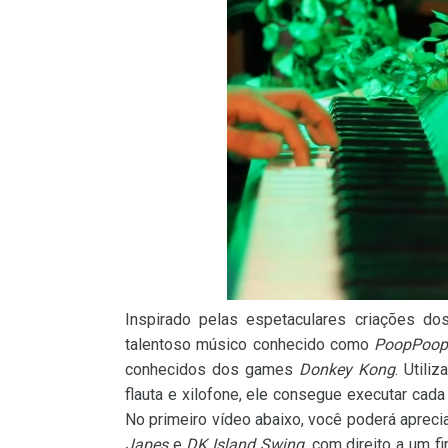
Inspirado pelas espetaculares criações do
talentoso músico conhecido como
PoopPoop
conhecidos dos games
Donkey Kong
. Utili
flauta e xilofone, ele consegue executar cada
No primeiro vídeo abaixo, você poderá aprec
Japes
e
DK Island Swing
, com direito a um f