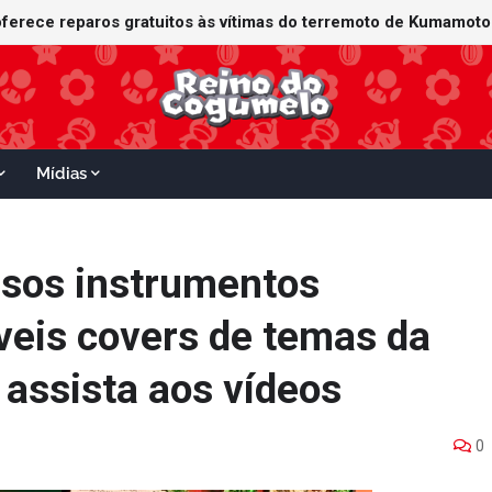
Mídias
ersos instrumentos
íveis covers de temas da
 assista aos vídeos
0