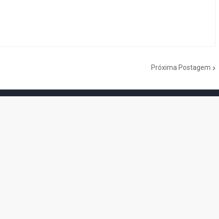
Próxima Postagem
do Cogumelo é o seu blog sobre Super Mario Bros. por Eduardo Jardim.
as tantas décadas de jogos, cartoons, HQs, filmes e séries de TV, saiba
Do the Mario!
Tou