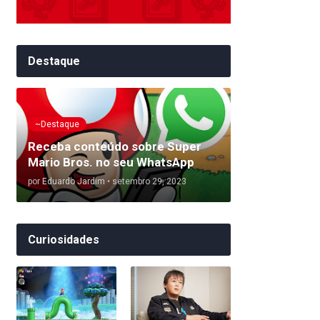
Destaque
~Destaque
Receba conteúdo sobre Super
Mario Bros. no seu WhatsApp
por
Eduardo Jardim
•
setembro 29, 2023
Curiosidades