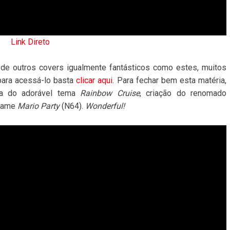
Link Direto
 de outros covers igualmente fantásticos como estes, muitos
para acessá-lo basta
clicar aqui
. Para fechar bem esta matéria,
ca do adorável tema
Rainbow Cruise
, criação do renomado
 game
Mario Party
(N64).
Wonderful!