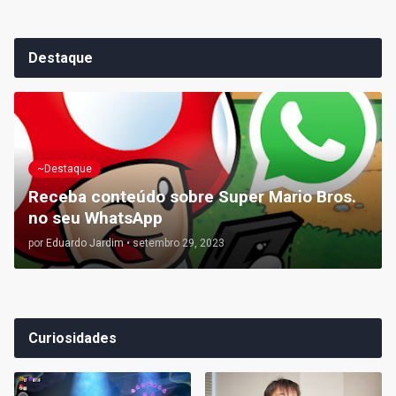
Destaque
~Destaque
Receba conteúdo sobre Super Mario Bros.
no seu WhatsApp
por
Eduardo Jardim
•
setembro 29, 2023
Curiosidades