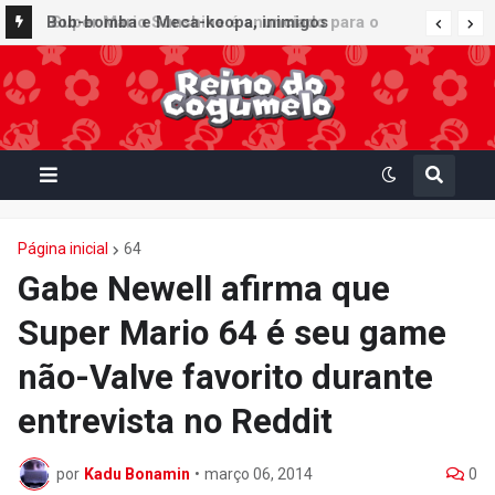
Bob-bomba e Meca-koopa, inimigos
"mecânicos" de Super Mario, viram brinquedos
de corda no Super Nintendo World
Página inicial
64
Gabe Newell afirma que
Super Mario 64 é seu game
não-Valve favorito durante
entrevista no Reddit
por
Kadu Bonamin
•
março 06, 2014
0