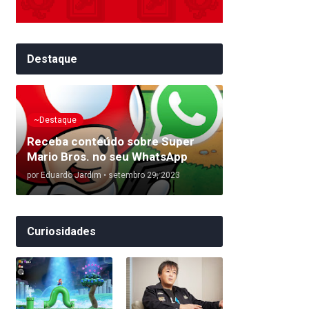
Destaque
~Destaque
Receba conteúdo sobre Super
Mario Bros. no seu WhatsApp
por
Eduardo Jardim
•
setembro 29, 2023
Curiosidades