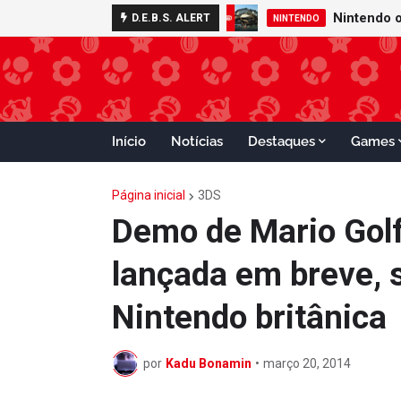
D.E.B.S. ALERT
NINTENDO
Início
Notícias
Destaques
Games
Página inicial
3DS
Demo de Mario Golf
lançada em breve, 
Nintendo britânica
por
Kadu Bonamin
•
março 20, 2014