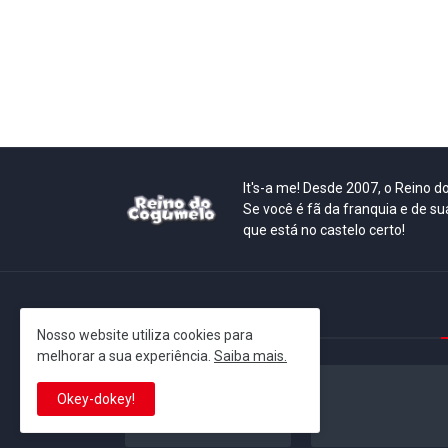
It's-a me! Desde 2007, o Reino 
Se você é fã da franquia e de su
que está no castelo certo!
This is cinema!
Nosso website utiliza cookies para
melhorar a sua experiência.
Saiba mais.
Okey-dokey!