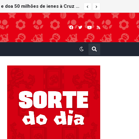
Nintendo oferece reparos gratuitos às vítimas do terremoto de Kumamoto e doa 50 milhões de ienes à Cruz Vermelha