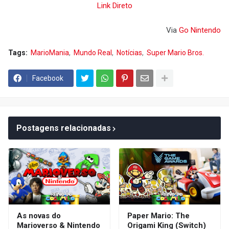
Link Direto
Via
Go Nintendo
Tags:
MarioMania
Mundo Real
Notícias
Super Mario Bros.
Facebook
Postagens relacionadas
As novas do
Paper Mario: The
Marioverso & Nintendo
Origami King (Switch)