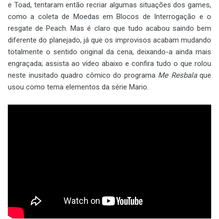
e Toad, tentaram então recriar algumas situações dos games,
como a coleta de Moedas em Blocos de Interrogação e o
resgate de Peach. Mas é claro que tudo acabou saindo bem
diferente do planejado, já que os improvisos acabam mudando
totalmente o sentido original da cena, deixando-a ainda mais
engraçada; assista ao vídeo abaixo e confira tudo o que rolou
neste inusitado quadro cômico do programa
Me Resbala
que
usou como tema elementos da série Mario.