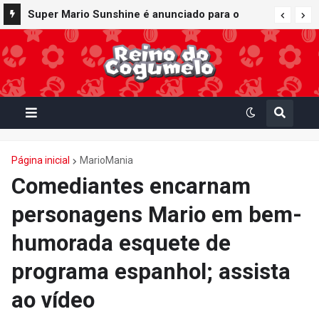
Bob-bomba e Meca-koopa, inimigos
Super Mario Sunshine é anunciado para o
"mecânicos" de Super Mario, viram brinquedos
Nintendo GameCube - Nintendo Classics do
de corda no Super Nintendo World
Nintendo Switch Online
Página inicial
MarioMania
Comediantes encarnam
personagens Mario em bem-
humorada esquete de
programa espanhol; assista
ao vídeo