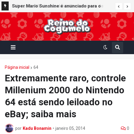
Super Mario Sunshine é anunciado para o
Nintendo GameCube - Nintendo Classics do
Nintendo Switch Online
Página inicial
64
Extremamente raro, controle
Millenium 2000 do Nintendo
64 está sendo leiloado no
eBay; saiba mais
por
Kadu Bonamin
•
janeiro 05, 2014
0