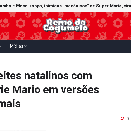
Mídias
eites natalinos com
ie Mario em versões
 mais
0