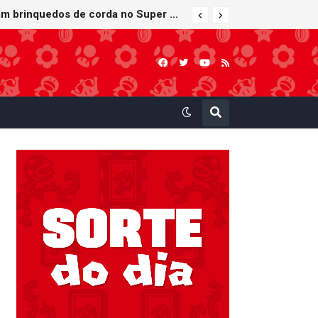
Bob-bomba e Meca-koopa, inimigos "mecânicos" de Super Mario, viram brinquedos de corda no Super Nintendo World