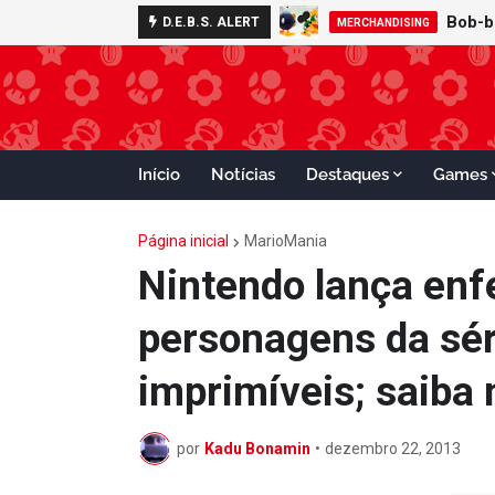
D.E.B.S. ALERT
MERCHANDISING
Início
Notícias
Destaques
Games
Página inicial
MarioMania
Nintendo lança enf
personagens da sér
imprimíveis; saiba
por
Kadu Bonamin
•
dezembro 22, 2013