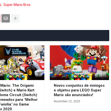
s
Super Mario Bros.
 Mario: The Origami
Novos conjuntos de inimigos
Switch) e Mario Kart
e objetos para LEGO Super
Home Circuit (Switch)
Mario são anunciados!
omeados para "Melhor
November 22, 2020
Família" no Game
s 2020