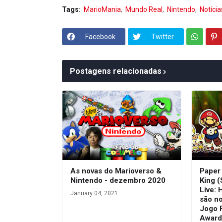
Tags:
MarioMania
Mundo Real
Nintendo
Notícia
Facebook
Twitter
Postagens relacionadas
As novas do Marioverso &
Paper
Nintendo - dezembro 2020
King (
Live: 
January 04, 2021
são n
Jogo 
Award