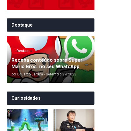
Destaque
~Destaque
Receba conteúdo sobre Super
Mario Bros. no seu WhatsApp
por
Eduardo Jardim
•
setembro 29, 2023
Curiosidades