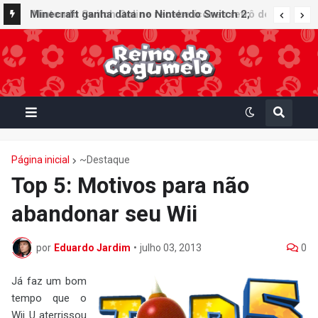
Nintendo Switch Online recebe ícones retrô de
Mario Paint (SNES) e Mario Kart: Super Circuit
(GBA)
Página inicial
~Destaque
Top 5: Motivos para não
abandonar seu Wii
por
Eduardo Jardim
•
julho 03, 2013
0
Já faz um bom
tempo que o
Wii U aterrissou