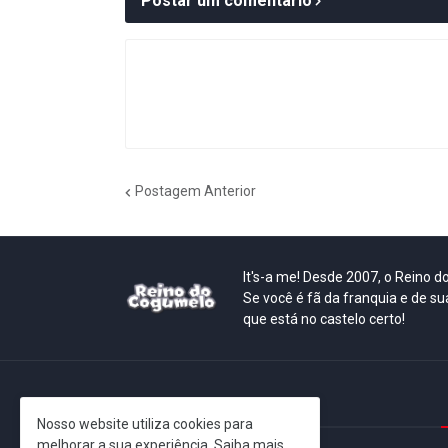
Postar um comentário
Postagem Anterior
It's-a me! Desde 2007, o Reino 
Se você é fã da franquia e de su
que está no castelo certo!
This is cinema!
Nosso website utiliza cookies para
melhorar a sua experiência.
Saiba mais.