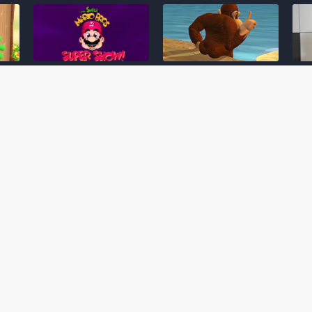
Desenho clássico The
Ex-artista da Rare
Miy
Super Mario Bros. Super
descarta série de TV
nov
Show! voltará a ser
“Donkey Kong Country”
a c
 O
exibido em emissora
como parte da evolução
aute
oto
norte-americana
visual do DK: "era
dom
horrível"
March 20, 2026
July
February 24, 2026
Toad
 O
Mario e Os Simpsons se
Série animada Donkey
Yos
 de
juntam em bizarra arte
Kong Country (1996)
+ a
interna da produção do
retorna ao YouTube de
com 
rife
cartoon Super Mario
forma oficial
Delf
World (1991)
June 19, 2025
Nove