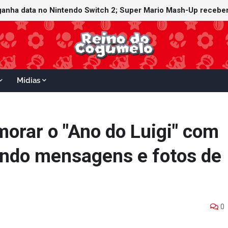
witch Online recebe ícones retrô de Mario Paint (SNES) e Mario
 ganha data no Nintendo Switch 2; Super Mario Mash-Up receber
Mídias
orar o "Ano do Luigi" com
tendo mensagens e fotos de
0