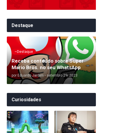
Destaque
~Destaque
Receba conteúdo sobre Super
Mario Bros. no seu WhatsApp
por
Eduardo Jardim
•
setembro 29, 2023
Curiosidades