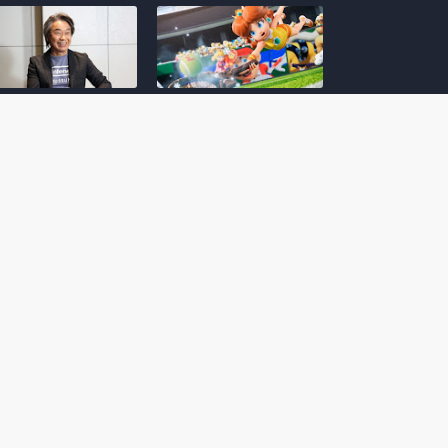
amoto incentiva
Nintendo compartilha 5
os desenvolvedores
dicas para dominar as
riarem com
quadras de tênis em
nticidade e
Mario Tennis Fever
inarem a técnica
(Switch 2)
 28, 2026
February 14, 2026
itorial #5: o app do
Nintendo dá 5 valiosas
hi para bebês Mario
dicas para triunfar na
 confusão de Ledrão
“Caça às esmeraldas”
a polícia de Isle
de Donkey Kong
ino
Bananza
mber 29, 2025
October 05, 2025