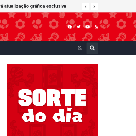
 Kart: Super Circuit (GBA)
á atualização gráfica exclusiva