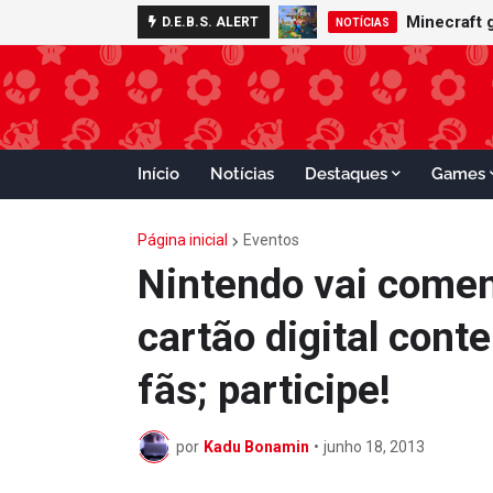
Nintendo S
Minecraft
D.E.B.S. ALERT
ADVANCE
NOTÍCIAS
Início
Notícias
Destaques
Games
Página inicial
Eventos
Nintendo vai comem
cartão digital con
fãs; participe!
por
Kadu Bonamin
•
junho 18, 2013