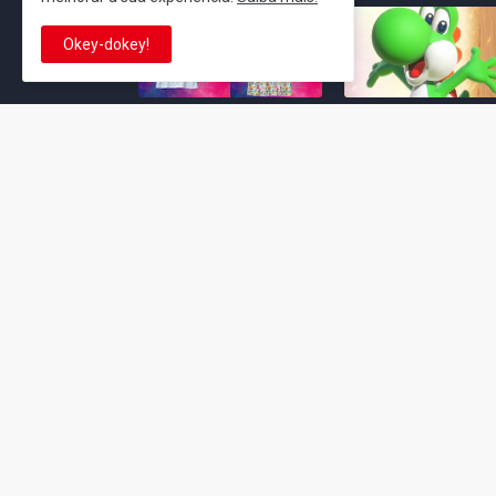
Okey-dokey!
Super Mario Galaxy: O
Yoshi and the
Filme: BEAMS lança
Mysterious Book só
coleção de roupas e
nasceu por causa de
acessórios em
Super Mario Galaxy:
colaboração com o
Filme, revela Miyam
filme no Japão
July 23, 2026
July 28, 2026
Super Mario Galaxy: O
Super Mario Galaxy:
Filme: nova leva de
Filme ganha coleção
action figures com
acessórios em
Rosalina, Bowser Jr. e
colaboração com a g
muito mais é anunciada
Samantha Thavasa
pela San-ei Boeki