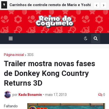
Nintendo Music recebe trilhas sonoras de
Carrinhos de controle remoto de Mario e Yoshi
Virtual Boy Wario Land, Mario Clash e Mario's
inspirados em Mario Kart World são lançados
Tennis em adição histórica ao catálogo
pela fabricante Kyosho Egg
Página inicial
3DS
Trailer mostra novas fases
de Donkey Kong Country
Returns 3D
por
Kadu Bonamin
•
maio 17, 2013
0
Faltando