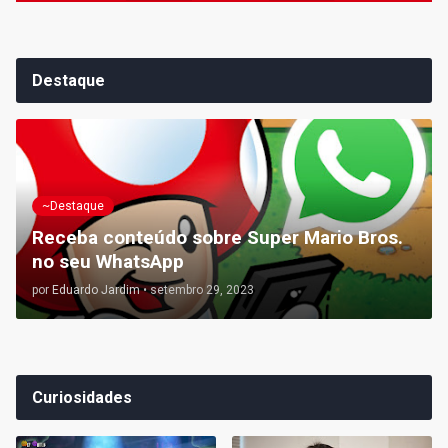
Destaque
~Destaque
Receba conteúdo sobre Super Mario Bros.
no seu WhatsApp
por
Eduardo Jardim
•
setembro 29, 2023
Curiosidades