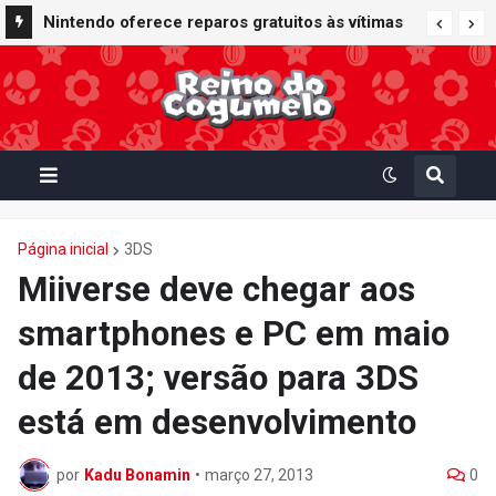
Nintendo Music recebe trilhas sonoras de
Nintendo oferece reparos gratuitos às vítimas
Virtual Boy Wario Land, Mario Clash e Mario's
do terremoto de Kumamoto e doa 50 milhões
Tennis em adição histórica ao catálogo
de ienes à Cruz Vermelha
Página inicial
3DS
Miiverse deve chegar aos
smartphones e PC em maio
de 2013; versão para 3DS
está em desenvolvimento
por
Kadu Bonamin
•
março 27, 2013
0