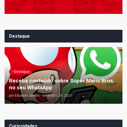
Destaque
~Destaque
Receba conteúdo sobre Super Mario Bros.
no seu WhatsApp
por
Eduardo Jardim
•
setembro 29, 2023
Curiosidades