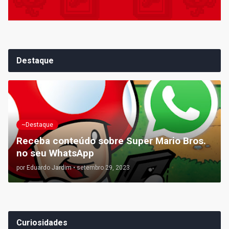
Destaque
~Destaque
Receba conteúdo sobre Super Mario Bros.
no seu WhatsApp
por
Eduardo Jardim
•
setembro 29, 2023
Curiosidades