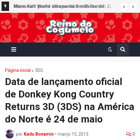
Minecraft ganha data no Nintendo Switch 2;
Super Mario Mash-Up receberá atualização
gráfica exclusiva
Página inicial
3DS
Data de lançamento oficial
de Donkey Kong Country
Returns 3D (3DS) na América
do Norte é 24 de maio
por
Kadu Bonamin
•
março 15, 2013
0