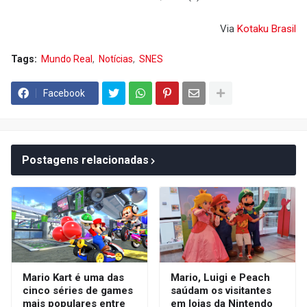
Via
Kotaku Brasil
Tags:
Mundo Real
Notícias
SNES
Facebook
Postagens relacionadas
Mario Kart é uma das
Mario, Luigi e Peach
cinco séries de games
saúdam os visitantes
mais populares entre
em lojas da Nintendo