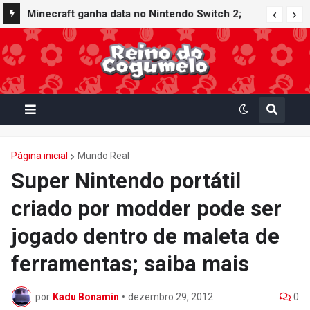
Minecraft ganha data no Nintendo Switch 2;
Super Mario Mash-Up receberá atualização
gráfica exclusiva
Página inicial
Mundo Real
Super Nintendo portátil
criado por modder pode ser
jogado dentro de maleta de
ferramentas; saiba mais
por
Kadu Bonamin
•
dezembro 29, 2012
0