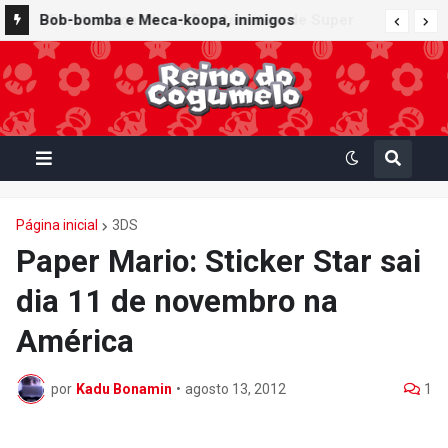
Furuta lança Choco Egg temático de Super
Bob-bomba e Meca-koopa, inimigos
Mario Party Jamboree — Nintendo Switch 2
"mecânicos" de Super Mario, viram brinquedos
Edition + Jamboree TV com 15 miniaturas
de corda no Super Nintendo World
colecionáveis
Página inicial
3DS
Paper Mario: Sticker Star sai
dia 11 de novembro na
América
por
Kadu Bonamin
•
agosto 13, 2012
1