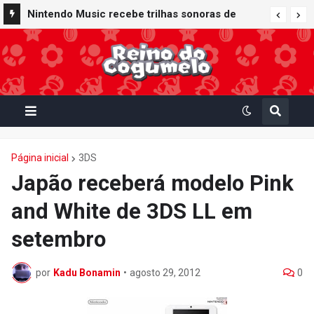
Nintendo Music recebe trilhas sonoras de
Virtual Boy Wario Land, Mario Clash e Mario's
Tennis em adição histórica ao catálogo
Página inicial
3DS
Japão receberá modelo Pink
and White de 3DS LL em
setembro
por
Kadu Bonamin
•
agosto 29, 2012
0