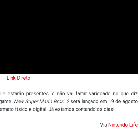
Link Direto
ie estarão presentes, e não vai faltar variedade no que diz
 game.
New Super Mario Bros. 2
será lançado em 19 de agosto
ormato físico e digital. Já estamos contando os dias!
Via
Nintendo Life