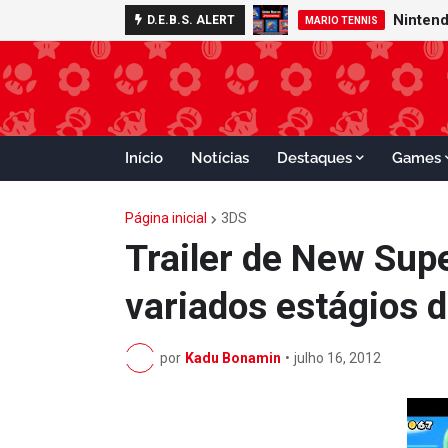
D.E.B.S. ALERT
MARIO TENNIS
Início
Notícias
Destaques
Games
Página inicial
3DS
Trailer de New Sup
variados estágios 
por
Kadu Bonamin
•
julho 16, 2012