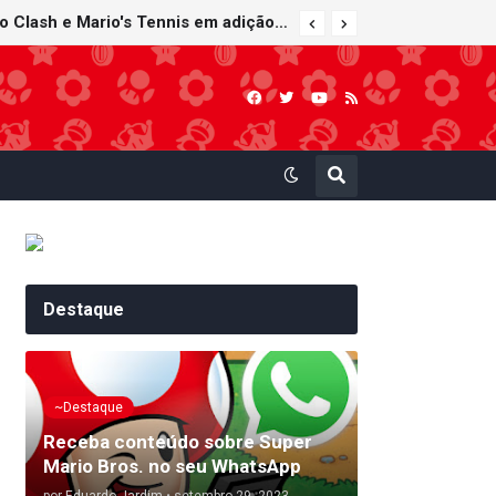
Nintendo Music recebe trilhas sonoras de Virtual Boy Wario Land, Mario Clash e Mario's Tennis em adição histórica ao catálogo
Destaque
~Destaque
Receba conteúdo sobre Super
Mario Bros. no seu WhatsApp