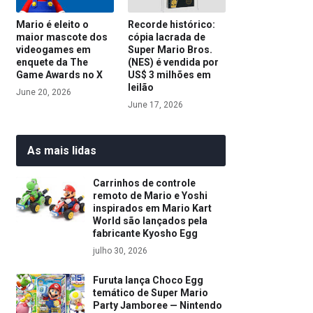
Mario é eleito o
Recorde histórico:
maior mascote dos
cópia lacrada de
videogames em
Super Mario Bros.
enquete da The
(NES) é vendida por
Game Awards no X
US$ 3 milhões em
leilão
June 20, 2026
June 17, 2026
As mais lidas
Carrinhos de controle
remoto de Mario e Yoshi
inspirados em Mario Kart
World são lançados pela
fabricante Kyosho Egg
julho 30, 2026
Furuta lança Choco Egg
temático de Super Mario
Party Jamboree — Nintendo