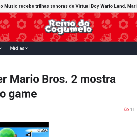
Mídias
er Mario Bros. 2 mostra
do game
11