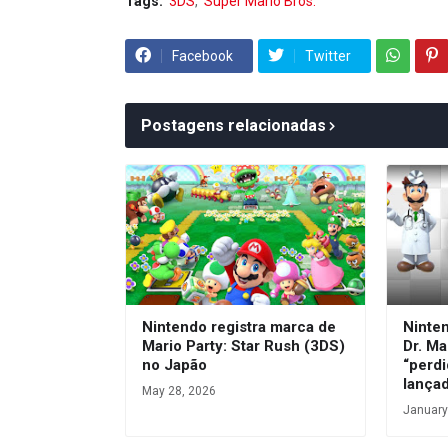
Tags:
3DS
Super Mario Bros.
Facebook
Twitter
Postagens relacionadas
Nintendo registra marca de
Ninte
Mario Party: Star Rush (3DS)
Dr. Ma
no Japão
“perdi
lança
May 28, 2026
January