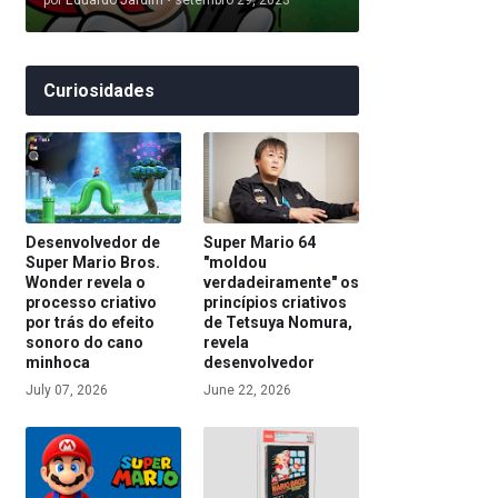
por
Eduardo Jardim
•
setembro 29, 2023
Curiosidades
Desenvolvedor de
Super Mario 64
Super Mario Bros.
"moldou
Wonder revela o
verdadeiramente" os
processo criativo
princípios criativos
por trás do efeito
de Tetsuya Nomura,
sonoro do cano
revela
minhoca
desenvolvedor
July 07, 2026
June 22, 2026