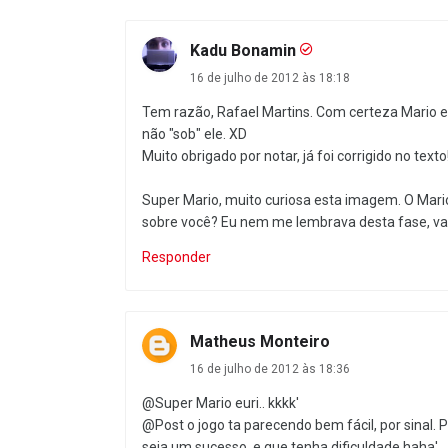
Kadu Bonamin
16 de julho de 2012 às 18:18
Tem razão, Rafael Martins. Com certeza Mario e
não "sob" ele. XD
Muito obrigado por notar, já foi corrigido no texto!
Super Mario, muito curiosa esta imagem. O Mari
sobre você? Eu nem me lembrava desta fase, vale
Responder
Matheus Monteiro
16 de julho de 2012 às 18:36
@Super Mario euri.. kkkk'
@Post o jogo ta parecendo bem fácil, por sinal. 
seja um sucesso, e que tenha dificuldade haha'