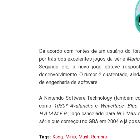
De acordo com fontes de um usuário do fó
por trás dos excelentes jogos da série
Mario
Segundo ele, o novo jogo obteve respos
desenvolvimento. O rumor é sustentado, aind
de engenharia de software.
A Nintendo Software Technology (também co
como
1080º Avalanche
e
WaveRace: Blue 
H.A.M.M.E.R.
, jogo cancelado para Wii. Ma
série que começou no GBA em 2004 e já possui
Tags:
Kong
Minis
Mush-Rumors