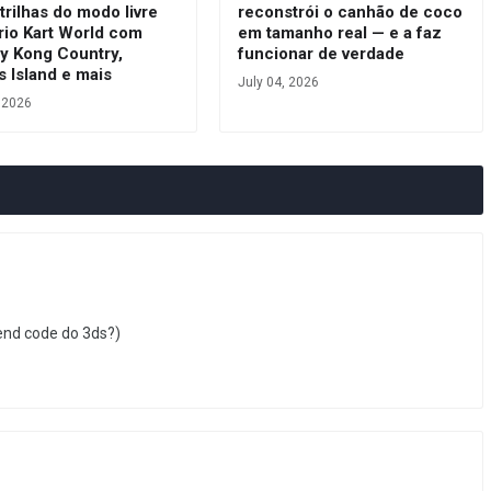
trilhas do modo livre
reconstrói o canhão de coco
rio Kart World com
em tamanho real — e a faz
y Kong Country,
funcionar de verdade
s Island e mais
July 04, 2026
, 2026
iend code do 3ds?)