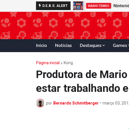
D.E.B.S. ALERT
GAMECUBE
Início
Notícias
Destaques
Games
Página inicial
Kong
Produtora de Mario
estar trabalhando 
por
Bernardo Schmitberger
•
março 03, 201