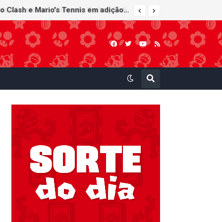
Super Mario Sunshine é anunciado para o Nintendo GameCube - Nintendo Classics do Nintendo Switch Online