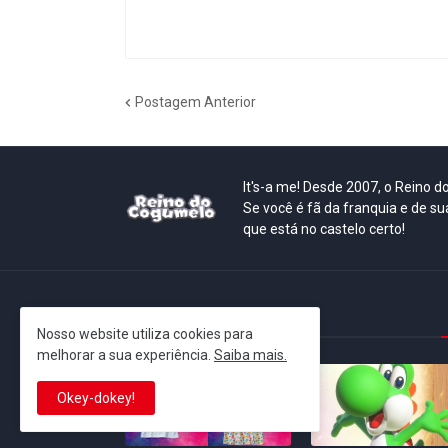
Postagem Anterior
It's-a me! Desde 2007, o Reino 
Se você é fã da franquia e de su
que está no castelo certo!
This is cinema!
Nosso website utiliza cookies para
melhorar a sua experiência.
Saiba mais.
Okey-dokey!