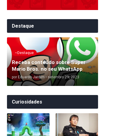
Destaque
~Destaque
Receba conteúdo sobre Super
Mario Bros. no seu WhatsApp
por
Eduardo Jardim
•
setembro 29, 2023
Curiosidades