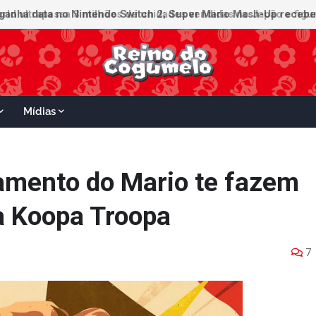
ganha data no Nintendo Switch 2; Super Mario Mash-Up receberá
Mídias
amento do Mario te fazem
 a Koopa Troopa
7