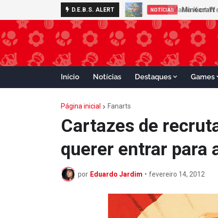
Minecraft 
D.E.B.S. ALERT
NOTÍCIAS
Início
Notícias
Destaques
Games
Página inicial
Fanarts
Cartazes de recrut
querer entrar para
por
Eduardo Jardim
•
fevereiro 14, 2012