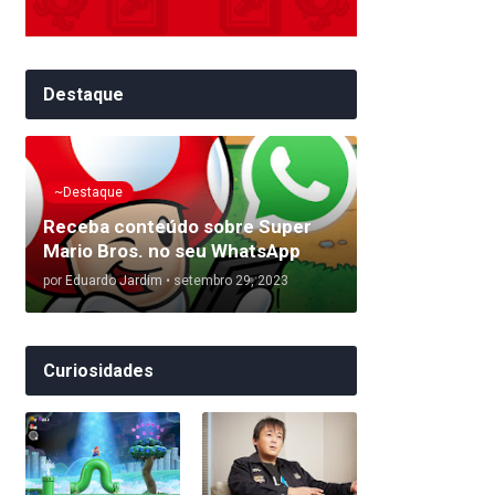
Destaque
~Destaque
Receba conteúdo sobre Super
Mario Bros. no seu WhatsApp
por
Eduardo Jardim
•
setembro 29, 2023
Curiosidades