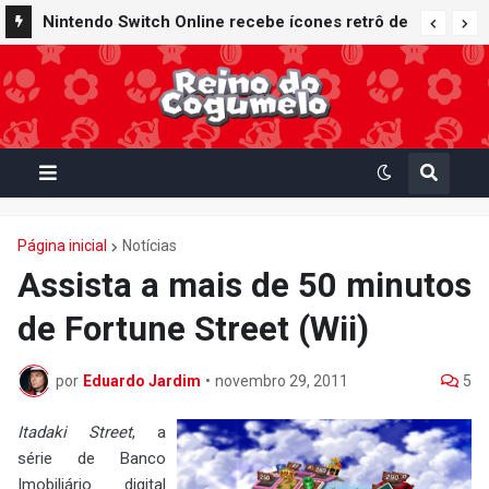
Nintendo oferece reparos gratuitos às vítimas
Nintendo Switch Online recebe ícones retrô de
do terremoto de Kumamoto e doa 50 milhões
Mario Paint (SNES) e Mario Kart: Super Circuit
de ienes à Cruz Vermelha
(GBA)
Página inicial
Notícias
Assista a mais de 50 minutos
de Fortune Street (Wii)
por
Eduardo Jardim
•
novembro 29, 2011
5
Itadaki Street
, a
série de Banco
Imobiliário digital